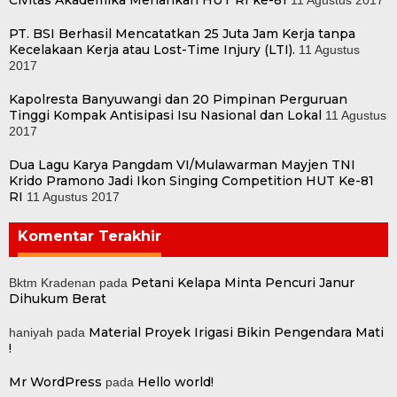
Civitas Akademika Meriahkan HUT RI ke-81
11 Agustus 2017
PT. BSI Berhasil Mencatatkan 25 Juta Jam Kerja tanpa
Kecelakaan Kerja atau Lost-Time Injury (LTI).
11 Agustus
2017
Kapolresta Banyuwangi dan 20 Pimpinan Perguruan
Tinggi Kompak Antisipasi Isu Nasional dan Lokal
11 Agustus
2017
Dua Lagu Karya Pangdam VI/Mulawarman Mayjen TNI
Krido Pramono Jadi Ikon Singing Competition HUT Ke-81
RI
11 Agustus 2017
Komentar Terakhir
Petani Kelapa Minta Pencuri Janur
Bktm Kradenan
pada
Dihukum Berat
Material Proyek Irigasi Bikin Pengendara Mati
haniyah
pada
!
Mr WordPress
Hello world!
pada