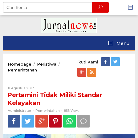
Skip
to
content
Menu
Ikuti Kami
Homepage
Peristiwa
/
/
Pertamini
Pemerintahan
Tidak
Miliki
Standar
Oleh
11 Agustus 2017
Kelayakan
Administrator
Pertamini Tidak Miliki Standar
Kelayakan
Administrator
Pemerintahan
-
-
986 Views