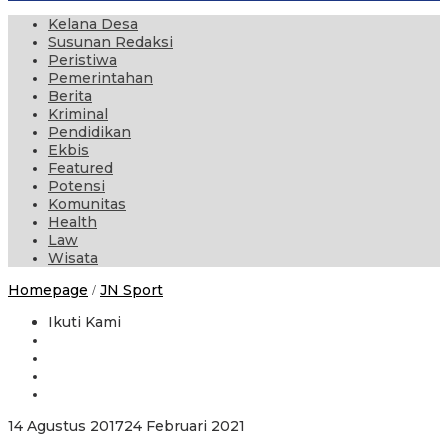
Kelana Desa
Susunan Redaksi
Peristiwa
Pemerintahan
Berita
Kriminal
Pendidikan
Ekbis
Featured
Potensi
Komunitas
Health
Law
Wisata
Penempatan
Homepage
JN Sport
/
Kontes
Ternak
Ikuti Kami
di
GOR
Tawang
Alun
Tuai
Pro
oleh
14 Agustus 2017
24 Februari 2021
Kontra
administrator