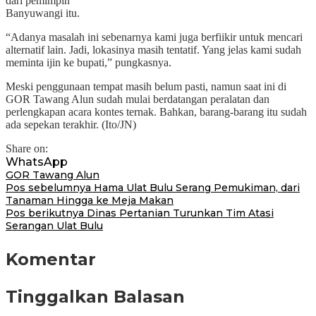
dari pemimpin
Banyuwangi itu.
“Adanya masalah ini sebenarnya kami juga berfiikir untuk mencari
alternatif lain. Jadi, lokasinya masih tentatif. Yang jelas kami sudah
meminta ijin ke bupati,” pungkasnya.
Meski penggunaan tempat masih belum pasti, namun saat ini di
GOR Tawang Alun sudah mulai berdatangan peralatan dan
perlengkapan acara kontes ternak. Bahkan, barang-barang itu sudah
ada sepekan terakhir. (Ito/JN)
Share on:
WhatsApp
GOR Tawang Alun
Navigasi
Pos sebelumnya
Hama Ulat Bulu Serang Pemukiman, dari
Tanaman Hingga ke Meja Makan
pos
Pos berikutnya
Dinas Pertanian Turunkan Tim Atasi
Serangan Ulat Bulu
Komentar
Tinggalkan Balasan