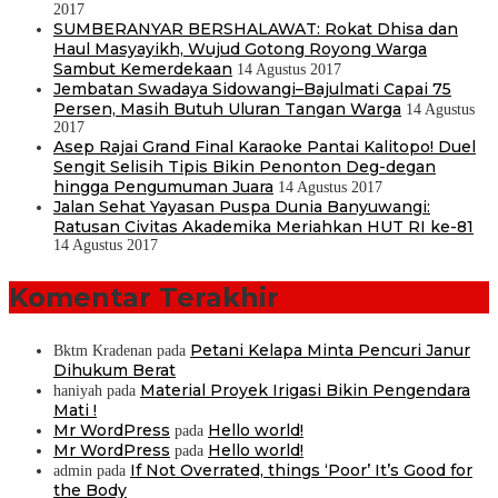
2017
SUMBERANYAR BERSHALAWAT: Rokat Dhisa dan
Haul Masyayikh, Wujud Gotong Royong Warga
Sambut Kemerdekaan
14 Agustus 2017
Jembatan Swadaya Sidowangi–Bajulmati Capai 75
Persen, Masih Butuh Uluran Tangan Warga
14 Agustus
2017
Asep Rajai Grand Final Karaoke Pantai Kalitopo! Duel
Sengit Selisih Tipis Bikin Penonton Deg-degan
hingga Pengumuman Juara
14 Agustus 2017
Jalan Sehat Yayasan Puspa Dunia Banyuwangi:
Ratusan Civitas Akademika Meriahkan HUT RI ke-81
14 Agustus 2017
Komentar Terakhir
Petani Kelapa Minta Pencuri Janur
Bktm Kradenan
pada
Dihukum Berat
Material Proyek Irigasi Bikin Pengendara
haniyah
pada
Mati !
Mr WordPress
Hello world!
pada
Mr WordPress
Hello world!
pada
If Not Overrated, things ‘Poor’ It’s Good for
admin
pada
the Body