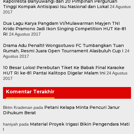
Kapolresta Banyuwangi dan 20 Pimpinan Perguruan
Tinggi Kompak Antisipasi Isu Nasional dan Lokal
24 Agustus
2017
Dua Lagu Karya Pangdam VI/Mulawarman Mayjen TNI
Krido Pramono Jadi Ikon Singing Competition HUT Ke-81
RI
24 Agustus 2017
Drama Adu Penalti! Wongsotuwo FC Tumbangkan Tuan
Rumah, Resmi Juara Open Tournament Alasbuluh Cup I
24
Agustus 2017
10 Besar Lolos! Perebutan Tiket Ke Babak Final Karaoke
HUT RI ke-81 Pantai Kalitopo Digelar Malam Ini
24 Agustus
2017
Komentar Terakhir
Petani Kelapa Minta Pencuri Janur
Bktm Kradenan
pada
Dihukum Berat
Material Proyek Irigasi Bikin Pengendara Mati
haniyah
pada
!