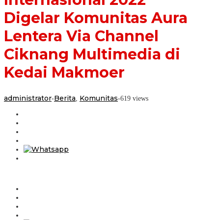
Channel
Digelar Komunitas Aura
Ciknang
Multimedia
di
Lentera Via Channel
Kedai
Makmoer
Ciknang Multimedia di
Kedai Makmoer
administrator
Berita
Komunitas
-
,
-
619 views