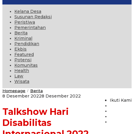
Kelana Desa
Susunan Redaksi
Peristiwa
Pemerintahan
Berita
Kriminal
Pendidikan
Ekbis
Featured
Potensi
Komunitas
Health
Law
Wisata
Talkshow
Homepage
Berita
/
Hari
oleh
8 Desember 2022
8 Desember 2022
Disabilitas
Ikuti Kami
administrator
Internasional
Talkshow Hari
2022
Digelar
Komunitas
Disabilitas
Aura
Lentera
Internasional 2022
Via