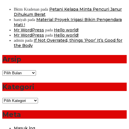
Petani Kelapa Minta Pencuri Janur
Bktm Kradenan
pada
Dihukum Berat
Material Proyek Irigasi Bikin Pengendara
haniyah
pada
Mati !
Mr WordPress
Hello world!
pada
Mr WordPress
Hello world!
pada
If Not Overrated, things ‘Poor’ It’s Good for
admin
pada
the Body
Arsip
Arsip
Kategori
Kategori
Meta
Masuk log