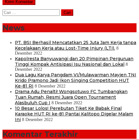
Cari
untuk:
News
PT. BSI Berhasil Mencatatkan 25 Juta Jam Kerja tanpa
Kecelakaan Kerja atau Lost-Time Injury (LTI).
8
Desember 2022
Kapolresta Banyuwangi dan 20 Pimpinan Perguruan
Tinggi Kompak Antisipasi Isu Nasional dan Lokal
8
Desember 2022
Dua Lagu Karya Pangdam VI/Mulawarman Mayjen TNI
Krido Pramono Jadi Ikon Singing Competition HUT
Ke-81 RI
8 Desember 2022
Drama Adu Penalti! Wongsotuwo FC Tumbangkan
Tuan Rumah, Resmi Juara Open Tournament
Alasbuluh Cup I
8 Desember 2022
10 Besar Lolos! Perebutan Tiket Ke Babak Final
Karaoke HUT RI ke-81 Pantai Kalitopo Digelar Malam
Ini
8 Desember 2022
Komentar Terakhir