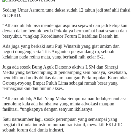
Sedang Umar Asmoro,tuna daksa,sudah 12 tahun jadi staf ahli fraksi
di DPRD.
“Alhamdulillah bisa mendengar aspirasi sejawat dan jadi kebijakan
dewan dalam bentuk perda.Pokoknya bermanfaat buat sesama dan
bersyukur, “ungkap Koordinator Forum Disabilitas Daerah ini.
Ada juga yang berkaki satu Puji Winarsih yang giat umkm dan
negeri dongeng serta Titis Anganten penyandang rp, sebuah
kelainan pada retina mata, yang berhasil raih gelar S-2.
Juga ada sosok Bung Aguk Darsono aktivis LSM dan Sinergi
Media yang berkecimpung di pendamping seni budaya, kesehatan,
pendidikan dan disabilitas dalam naungan Perkumpulan Komunitas
Gotong-royong Empat Puluh Lima sebagai rumah besar yang
termarginalkan dan minim akses.
“Alhamdulillah, Allah Yang Maha Sempurna nan Indah,senantiasa
menolong kala ada hambanya yang minta advokasi maupun
fasilitasi, “ungkapnya dengan senyum ikhlasnya.
Satu narasumber lagi, sosok perempuan yang semampai yang
bergiat di dunia industri minuman tradisionil, mewakili FKLPID
sebuah forum dari dunia industri,