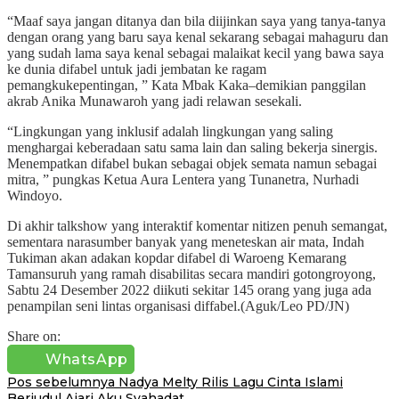
“Maaf saya jangan ditanya dan bila diijinkan saya yang tanya-tanya
dengan orang yang baru saya kenal sekarang sebagai mahaguru dan
yang sudah lama saya kenal sebagai malaikat kecil yang bawa saya
ke dunia difabel untuk jadi jembatan ke ragam
pemangkukepentingan, ” Kata Mbak Kaka–demikian panggilan
akrab Anika Munawaroh yang jadi relawan sesekali.
“Lingkungan yang inklusif adalah lingkungan yang saling
menghargai keberadaan satu sama lain dan saling bekerja sinergis.
Menempatkan difabel bukan sebagai objek semata namun sebagai
mitra, ” pungkas Ketua Aura Lentera yang Tunanetra, Nurhadi
Windoyo.
Di akhir talkshow yang interaktif komentar nitizen penuh semangat,
sementara narasumber banyak yang meneteskan air mata, Indah
Tukiman akan adakan kopdar difabel di Waroeng Kemarang
Tamansuruh yang ramah disabilitas secara mandiri gotongroyong,
Sabtu 24 Desember 2022 diikuti sekitar 145 orang yang juga ada
penampilan seni lintas organisasi diffabel.(Aguk/Leo PD/JN)
Share on:
WhatsApp
Navigasi
Pos sebelumnya
Nadya Melty Rilis Lagu Cinta Islami
Berjudul Ajari Aku Syahadat