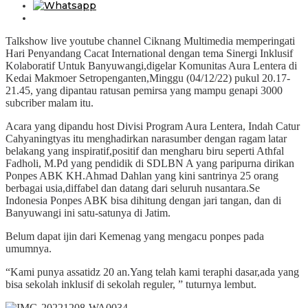
Talkshow live youtube channel Ciknang Multimedia memperingati
Hari Penyandang Cacat International dengan tema Sinergi Inklusif
Kolaboratif Untuk Banyuwangi,digelar Komunitas Aura Lentera di
Kedai Makmoer Setropenganten,Minggu (04/12/22) pukul 20.17-
21.45, yang dipantau ratusan pemirsa yang mampu genapi 3000
subcriber malam itu.
Acara yang dipandu host Divisi Program Aura Lentera, Indah Catur
Cahyaningtyas itu menghadirkan narasumber dengan ragam latar
belakang yang inspiratif,positif dan mengharu biru seperti Athfal
Fadholi, M.Pd yang pendidik di SDLBN A yang paripurna dirikan
Ponpes ABK KH.Ahmad Dahlan yang kini santrinya 25 orang
berbagai usia,diffabel dan datang dari seluruh nusantara.Se
Indonesia Ponpes ABK bisa dihitung dengan jari tangan, dan di
Banyuwangi ini satu-satunya di Jatim.
Belum dapat ijin dari Kemenag yang mengacu ponpes pada
umumnya.
“Kami punya assatidz 20 an.Yang telah kami teraphi dasar,ada yang
bisa sekolah inklusif di sekolah reguler, ” tuturnya lembut.