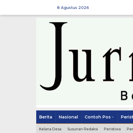
Skip
to
8 Agustus 2026
content
Berita
Nasional
Contoh Pos
Peris
Kelana Desa
Susunan Redaksi
Peristiwa
Pe