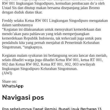
RW 001 lingkungan Singodipuro, kemudian pembacaan do’a oleh
Ustad Sis dan ditutup makan bersama disepanjang jalan Bromo
dengan duduk diatas tikar.
Freddy selaku Ketua RW 001 Lingkungan Singodipuro mengatakan
dalam sambutannya
“Kegiatan ini dilaksanakan untuk mensyukuri kemerdekaan dan
mendo’akan para pahlawan yang telah memperjuangkan
kemerdekaan Republik Indonesia, tak terkecuali juga untuk para
pendahulu kita yang pernah menjabat di Pemerintah Kelurahan
Singotrunan, “ungkapnya.
Kegiatan malam syukuran ini berlangsung secara lancar dan meriah,
selain dihadiri warga juga dihadiri Ketua RW 001, ketua RT 001,
002 dan Ketua RW 002, Ketua RT 001, 002, 003 sewilayah
lingkungan Singodipuro Kelurahan Singotrunan.
(AWI)
Share on:
WhatsApp
Navigasi pos
Pos sebelumnya
Dapat Remisi, Bupati Ipuk Berharap 13