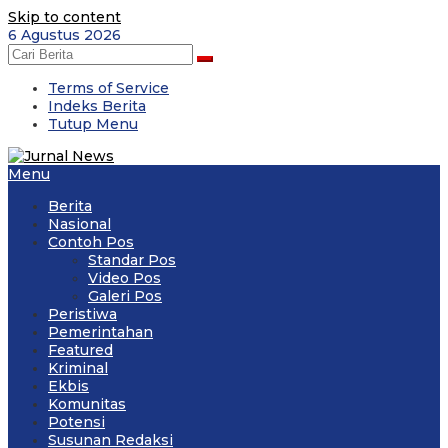
Skip to content
6 Agustus 2026
Terms of Service
Indeks Berita
Tutup Menu
Menu
Berita
Nasional
Contoh Pos
Standar Pos
Video Pos
Galeri Pos
Peristiwa
Pemerintahan
Featured
Kriminal
Ekbis
Komunitas
Potensi
Susunan Redaksi