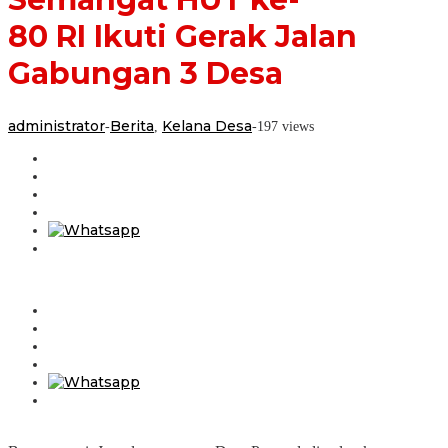
Jalan
80 RI Ikuti Gerak Jalan
Gabungan
3
Desa
Gabungan 3 Desa
administrator
Berita
Kelana Desa
-
,
-
197 views