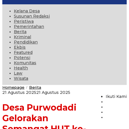
Kelana Desa
Susunan Redaksi
Peristiwa
Pemerintahan
Berita
Kriminal
Pendidikan
Ekbis
Featured
Potensi
Komunitas
Health
Law
Wisata
Desa
Homepage
Berita
/
Purwodadi
oleh
21 Agustus 2025
21 Agustus 2025
Gelorakan
Ikuti Kami
administrator
Semangat
Desa Purwodadi
HUT
ke-
80
Gelorakan
RI
Ikuti
Semangat HUT ke-
Gerak