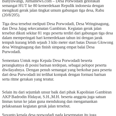
Banyuwangi, Jurnalnews.com – Desa Porwodadi gelorakan
semangat HUT ke 80 kemerdekaan RepuIik indonesia dengan
mengikuti gerak jalan tingkat umum gabungan tiga desa, Rabu
(20/8/205).
Tiga desa tersebut meliputi Desa Porwodadi, Desa Wringinagung,
dan Desa Jajag sekecamatan Gambiran. Kegiatan gerak jalan
tersebut dikuti sekitar 81 regu peserta terdiri dari gabungan tiga desa
dalam memperingati hari kemerdekaan tahun ini dengan jarak
tempuh kurang lebih sejauh 3 kilo meter start batas Dusun Glowong
desa Wringinagung dan finish simpang empat balai Desa
Purwodadi.
Sementara Untuk regu Kepala Desa Porwodadi beserta
perangkatnya di posisi barisan terdepan, sebagai pelopor peserta
diwilayahnya. Dengan penuh semangat yang berkobar para peserta
dari desa Purwodadi ini terlihat kompak dengan formasi barisan
serta ritme gerakan yang teratur.
Selain itu dari sejumlah unsur baik dari pihak Kapolisian Gambiran
AKP Badrodin Hidayat, S.H.,M.H. beserta anggota juga satuan
linmas turun ke jalan guna mendukung dan mengamankan
pelaksanaan kegiatan gerak jalan tersebut.
Suyanto kepala desa porwodadi pada kesempatan itu juga