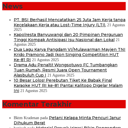
News
PT. BSI Berhasil Mencatatkan 25 Juta Jam Kerja tanpa
Kecelakaan Kerja atau Lost-Time Injury (LTI).
21 Agustus
2025
Kapolresta Banyuwangi dan 20 Pimpinan Perguruan
Tinggi Kompak Antisipasi Isu Nasional dan Lokal
21
Agustus 2025
Dua Lagu Karya Pangdam VI/Mulawarman Mayjen TNI
Krido Pramono Jadi Ikon Singing Competition HUT
Ke-81 RI
21 Agustus 2025
Drama Adu Penalti! Wongsotuwo FC Tumbangkan
Tuan Rumah, Resmi Juara Open Tournament
Alasbuluh Cup I
21 Agustus 2025
10 Besar Lolos! Perebutan Tiket Ke Babak Final
Karaoke HUT RI ke-81 Pantai Kalitopo Digelar Malam
Ini
21 Agustus 2025
Komentar Terakhir
Petani Kelapa Minta Pencuri Janur
Bktm Kradenan
pada
Dihukum Berat
Material Proyek Irigasi Bikin Pengendara