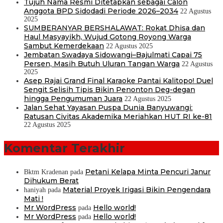
Tujuh Nama Resmi Ditetapkan sebagai Calon
Anggota BPD Sidodadi Periode 2026–2034
22 Agustus
2025
SUMBERANYAR BERSHALAWAT: Rokat Dhisa dan
Haul Masyayikh, Wujud Gotong Royong Warga
Sambut Kemerdekaan
22 Agustus 2025
Jembatan Swadaya Sidowangi–Bajulmati Capai 75
Persen, Masih Butuh Uluran Tangan Warga
22 Agustus
2025
Asep Rajai Grand Final Karaoke Pantai Kalitopo! Duel
Sengit Selisih Tipis Bikin Penonton Deg-degan
hingga Pengumuman Juara
22 Agustus 2025
Jalan Sehat Yayasan Puspa Dunia Banyuwangi:
Ratusan Civitas Akademika Meriahkan HUT RI ke-81
22 Agustus 2025
Komentar Terakhir
Petani Kelapa Minta Pencuri Janur
Bktm Kradenan
pada
Dihukum Berat
Material Proyek Irigasi Bikin Pengendara
haniyah
pada
Mati !
Mr WordPress
Hello world!
pada
Mr WordPress
Hello world!
pada