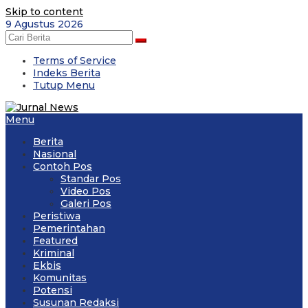
Skip to content
9 Agustus 2026
Terms of Service
Indeks Berita
Tutup Menu
Menu
Berita
Nasional
Contoh Pos
Standar Pos
Video Pos
Galeri Pos
Peristiwa
Pemerintahan
Featured
Kriminal
Ekbis
Komunitas
Potensi
Susunan Redaksi