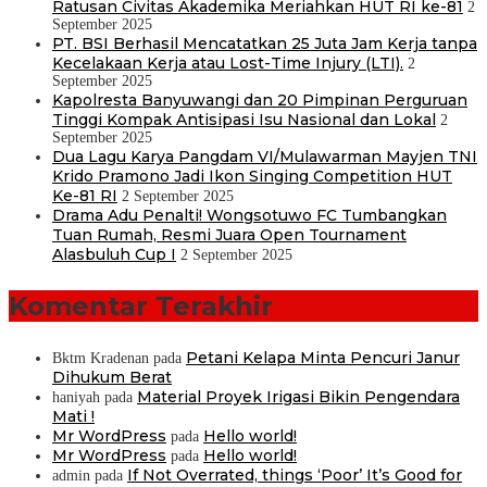
Ratusan Civitas Akademika Meriahkan HUT RI ke-81
2
September 2025
PT. BSI Berhasil Mencatatkan 25 Juta Jam Kerja tanpa
Kecelakaan Kerja atau Lost-Time Injury (LTI).
2
September 2025
Kapolresta Banyuwangi dan 20 Pimpinan Perguruan
Tinggi Kompak Antisipasi Isu Nasional dan Lokal
2
September 2025
Dua Lagu Karya Pangdam VI/Mulawarman Mayjen TNI
Krido Pramono Jadi Ikon Singing Competition HUT
Ke-81 RI
2 September 2025
Drama Adu Penalti! Wongsotuwo FC Tumbangkan
Tuan Rumah, Resmi Juara Open Tournament
Alasbuluh Cup I
2 September 2025
Komentar Terakhir
Petani Kelapa Minta Pencuri Janur
Bktm Kradenan
pada
Dihukum Berat
Material Proyek Irigasi Bikin Pengendara
haniyah
pada
Mati !
Mr WordPress
Hello world!
pada
Mr WordPress
Hello world!
pada
If Not Overrated, things ‘Poor’ It’s Good for
admin
pada