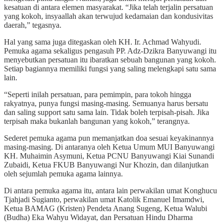
kesatuan di antara elemen masyarakat. “Jika telah terjalin persatuan
yang kokoh, insyaallah akan terwujud kedamaian dan kondusivitas
daerah,” tegasnya.
Hal yang sama juga ditegaskan oleh KH. Ir. Achmad Wahyudi.
Pemuka agama sekaligus pengasuh PP. Adz-Dzikra Banyuwangi itu
menyebutkan persatuan itu ibaratkan sebuah bangunan yang kokoh.
Setiap bagiannya memiliki fungsi yang saling melengkapi satu sama
lain.
“Seperti inilah persatuan, para pemimpin, para tokoh hingga
rakyatnya, punya fungsi masing-masing. Semuanya harus bersatu
dan saling support satu sama lain. Tidak boleh terpisah-pisah. Jika
terpisah maka bukanlah bangunan yang kokoh,” terangnya.
Sederet pemuka agama pun memanjatkan doa sesuai keyakinannya
masing-masing. Di antaranya oleh Ketua Umum MUI Banyuwangi
KH. Muhaimin Asymuni, Ketua PCNU Banyuwangi Kiai Sunandi
Zubaidi, Ketua FKUB Banyuwangi Nur Khozin, dan dilanjutkan
oleh sejumlah pemuka agama lainnya.
Di antara pemuka agama itu, antara lain perwakilan umat Konghucu
Tjahjadi Sugianto, perwakilan umat Katolik Emanuel Imamdwi,
Ketua BAMAG (Kristen) Pendeta Anang Sugeng, Ketua Walubi
(Budha) Eka Wahyu Widayat, dan Persatuan Hindu Dharma