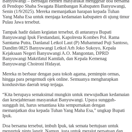
Banyuwangi – Berbagai elemen masyarakat menggelar doa bersama
di Pendopo Shaba Swagata Blambangan Kabupaten Banyuwangi,
Senin (1/9/2025). Mereka memanjatkan harapan kepada Tuhan
Yang Maha Esa untuk menjaga kedamaian kabupaten di ujung timur
Pulau Jawa tersebut.
Tampak hadir dalam kegiatan tersebut, di antaranya Bupati
Banyuwangi Ipuk Fiestiandani, Kapolresta Kombes Pol. Rama
Samtama Putra, Danlanal Letkol Laut (P) Muhammad Puji Santoso,
Dandim 0825 Banyuwangi Letkol Arh Joko Sukoyo, Kepala
Kejaksaan Negeri Banyuwangi A.O. Mangontan, DPRD
Banyuwangi Makrifatul Kamilah, dan Kepala Kemenag
Banyuwangi Choironi Hidayat.
Mereka m berbaur dengan para tokoh agama, pemimpin ormas,
hingga para pengemudi ojek online. Semuanya mengharapkan
kondusivitas daerah tetap terjaga.
“Kita berupaya semaksimal mungkin untuk mewujudkan kedamaian
dan kesejahteraan masyarakat Banyuwangi. Upaya sungguh-
sungguh ini, harus senantiasa kita sempurnakan dengan
memanjatkan doa kepada Tuhan Yang Maha Esa,” ungkap Bupati
Ipuk.
Doa bersama tersebut, imbuh Ipuk, tak semata bertujuan untuk
mengetuk pintu langit. Namun, juga untuk merajut persatuan dan