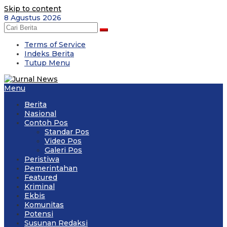
Skip to content
8 Agustus 2026
Terms of Service
Indeks Berita
Tutup Menu
Menu
Berita
Nasional
Contoh Pos
Standar Pos
Video Pos
Galeri Pos
Peristiwa
Pemerintahan
Featured
Kriminal
Ekbis
Komunitas
Potensi
Susunan Redaksi