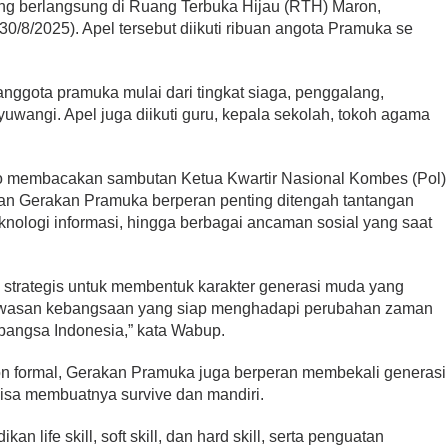
g berlangsung di Ruang Terbuka Hijau (RTH) Maron,
/8/2025). Apel tersebut diikuti ribuan angota Pramuka se
n anggota pramuka mulai dari tingkat siaga, penggalang,
wangi. Apel juga diikuti guru, kepala sekolah, tokoh agama
 membacakan sambutan Ketua Kwartir Nasional Kombes (Pol)
an Gerakan Pramuka berperan penting ditengah tantangan
 teknologi informasi, hingga berbagai ancaman sosial yang saat
 strategis untuk membentuk karakter generasi muda yang
rwawasan kebangsaan yang siap menghadapi perubahan zaman
i bangsa Indonesia,” kata Wabup.
on formal, Gerakan Pramuka juga berperan membekali generasi
a membuatnya survive dan mandiri.
 life skill, soft skill, dan hard skill, serta penguatan