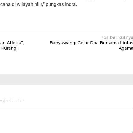
ana di wilayah hilir,” pungkas Indra.
Pos berikutny
n Atletik”,
Banyuwangi Gelar Doa Bersama Linta
n Kurangi
Agam
ajib ditandai
*