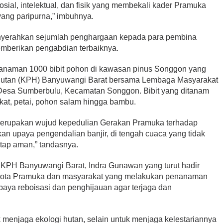
sosial, intelektual, dan fisik yang membekali kader Pramuka
ang paripurna,” imbuhnya.
enyerahkan sejumlah penghargaan kepada para pembina
emberikan pengabdian terbaiknya.
anaman 1000 bibit pohon di kawasan pinus Songgon yang
Hutan (KPH) Banyuwangi Barat bersama Lembaga Masyarakat
esa Sumberbulu, Kecamatan Songgon. Bibit yang ditanam
pukat, petai, pohon salam hingga bambu.
erupakan wujud kepedulian Gerakan Pramuka terhadap
kan upaya pengendalian banjir, di tengah cuaca yang tidak
tap aman,” tandasnya.
r KPH Banyuwangi Barat, Indra Gunawan yang turut hadir
ggota Pramuka dan masyarakat yang melakukan penanaman
aya reboisasi dan penghijauan agar terjaga dan
uk menjaga ekologi hutan, selain untuk menjaga kelestariannya