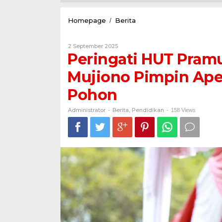
Peringati
Homepage
Berita
/
HUT
Pramuka
Oleh
2 September 2025
ke
Administrator
Peringati HUT Pramu
–
64
Mujiono Pimpin Ape
Wakil
Bupati
Pohon
Mujiono
Pimpin
Apel
Administrator
Berita
Pendidikan
-
,
-
158 Views
Akbar
dan
Tanam
1000
Bibit
Pohon