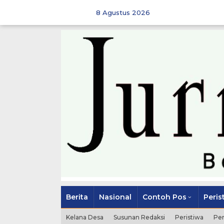
Skip
to
8 Agustus 2026
content
Berita
Nasional
Contoh Pos
Peris
Kelana Desa
Susunan Redaksi
Peristiwa
Pe