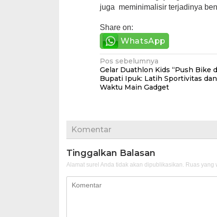
juga meminimalisir terjadinya benc
Share on:
WhatsApp
Navigasi
Pos sebelumnya
Gelar Duathlon Kids “Push Bike da
pos
Bupati Ipuk: Latih Sportivitas da
Waktu Main Gadget
Komentar
Tinggalkan Balasan
Alamat surel Anda tidak akan dipublikasikan.
Ruas yang w