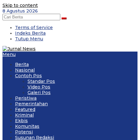
Skip to content
8 Agustus 2026
Terms of Service
Indeks Berita
Tutup Menu
Menu
Berita
Nasional
Contoh Pos
Standar Pos
Video Pos
Galeri Pos
Peristiwa
Pemerintahan
Featured
Kriminal
Ekbis
Komunitas
Potensi
Susunan Redaksi