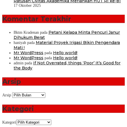
Ratusan Civitas Akademika Meriahkan HUT RI ke-81
17 Oktober 2025
Komentar Terakhir
Petani Kelapa Minta Pencuri Janur
Bktm Kradenan
pada
Dihukum Berat
Material Proyek Irigasi Bikin Pengendara
haniyah
pada
Mati !
Mr WordPress
Hello world!
pada
Mr WordPress
Hello world!
pada
If Not Overrated, things ‘Poor’ It’s Good for
admin
pada
the Body
Arsip
Arsip
Kategori
Kategori