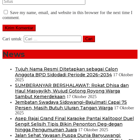
Save my name, email, and website in this browser for the next time I
comment.
Cari untuk:
News
Tujuh Nama Resmi Ditetapkan sebagai Calon
Anggota BPD Sidodadi Periode 2026–2034
17 Oktober
2025
SUMBERANYAR BERSHALAWAT: Rokat Dhisa dan
Haul Masyayikh, Wujud Gotong Royong Warga
Sambut Kemerdekaan
17 Oktober 2025
Jembatan Swadaya Sidowangi–Bajulmati Capai 75
Persen, Masih Butuh Uluran Tangan Warga
17 Oktober
2025
Asep Rajai Grand Final Karaoke Pantai Kalitopo! Duel
Sengit Selisih Tipis Bikin Penonton Deg-degan
hingga Pengumuman Juara
17 Oktober 2025
Jalan Sehat Yayasan Puspa Dunia Banyuwangi: