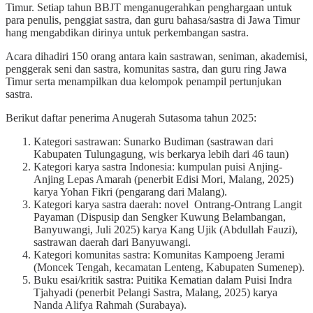
Timur. Setiap tahun BBJT menganugerahkan penghargaan untuk
para penulis, penggiat sastra, dan guru bahasa/sastra di Jawa Timur
hang mengabdikan dirinya untuk perkembangan sastra.
Acara dihadiri 150 orang antara kain sastrawan, seniman, akademisi,
penggerak seni dan sastra, komunitas sastra, dan guru ring Jawa
Timur serta menampilkan dua kelompok penampil pertunjukan
sastra.
Berikut daftar penerima Anugerah Sutasoma tahun 2025:
Kategori sastrawan: Sunarko Budiman (sastrawan dari
Kabupaten Tulungagung, wis berkarya lebih dari 46 taun)
Kategori karya sastra Indonesia: kumpulan puisi Anjing-
Anjing Lepas Amarah (penerbit Edisi Mori, Malang, 2025)
karya Yohan Fikri (pengarang dari Malang).
Kategori karya sastra daerah: novel Ontrang-Ontrang Langit
Payaman (Dispusip dan Sengker Kuwung Belambangan,
Banyuwangi, Juli 2025) karya Kang Ujik (Abdullah Fauzi),
sastrawan daerah dari Banyuwangi.
Kategori komunitas sastra: Komunitas Kampoeng Jerami
(Moncek Tengah, kecamatan Lenteng, Kabupaten Sumenep).
Buku esai/kritik sastra: Puitika Kematian dalam Puisi Indra
Tjahyadi (penerbit Pelangi Sastra, Malang, 2025) karya
Nanda Alifya Rahmah (Surabaya).