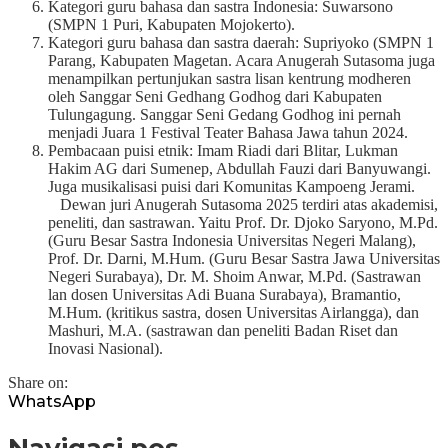
Kategori guru bahasa dan sastra Indonesia: Suwarsono
(SMPN 1 Puri, Kabupaten Mojokerto).
Kategori guru bahasa dan sastra daerah: Supriyoko (SMPN 1
Parang, Kabupaten Magetan. Acara Anugerah Sutasoma juga
menampilkan pertunjukan sastra lisan kentrung modheren
oleh Sanggar Seni Gedhang Godhog dari Kabupaten
Tulungagung. Sanggar Seni Gedang Godhog ini pernah
menjadi Juara 1 Festival Teater Bahasa Jawa tahun 2024.
Pembacaan puisi etnik: Imam Riadi dari Blitar, Lukman
Hakim AG dari Sumenep, Abdullah Fauzi dari Banyuwangi.
Juga musikalisasi puisi dari Komunitas Kampoeng Jerami.
Dewan juri Anugerah Sutasoma 2025 terdiri atas akademisi,
peneliti, dan sastrawan. Yaitu Prof. Dr. Djoko Saryono, M.Pd.
(Guru Besar Sastra Indonesia Universitas Negeri Malang),
Prof. Dr. Darni, M.Hum. (Guru Besar Sastra Jawa Universitas
Negeri Surabaya), Dr. M. Shoim Anwar, M.Pd. (Sastrawan
lan dosen Universitas Adi Buana Surabaya), Bramantio,
M.Hum. (kritikus sastra, dosen Universitas Airlangga), dan
Mashuri, M.A. (sastrawan dan peneliti Badan Riset dan
Inovasi Nasional).
Share on:
WhatsApp