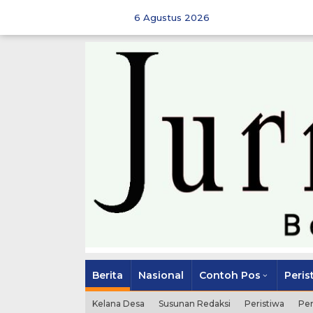
Skip
to
6 Agustus 2026
content
Berita
Nasional
Contoh Pos
Peris
Kelana Desa
Susunan Redaksi
Peristiwa
Pe