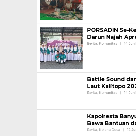
PORSADIN Se-Ke
Darun Najah Apr
Berita
,
Komunitas
|
14 Jun
BANYUWANGI – Semangat ko
Takmiliyah Kabupaten Ban
Battle Sound da
Laut Kalitopo 20
Berita
,
Komunitas
|
14 Jun
Banyuwangi, Jurnalnews.co
akan digelar pada 21 Juni 
Kapolresta Bany
Bawa Bantuan d
Berita
,
Kelana Desa
|
12 Ju
BANYUWANGI, Kepedulian te