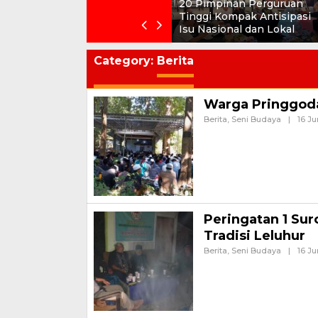
20 Pimpinan Perguruan
Tinggi Kompak Antisipasi
Isu Nasional dan Lokal
Category:
Berita
Warga Pringgoda
Berita
,
Seni Budaya
|
16 Ju
Banyuwangi, Jurnalnews.c
Wongsorejo, Banyuwangi, r
sebagai
Peringatan 1 Sur
Tradisi Leluhur
Berita
,
Seni Budaya
|
16 Ju
Banyuwangi – Menyambut pe
selamatan yang penuh denga