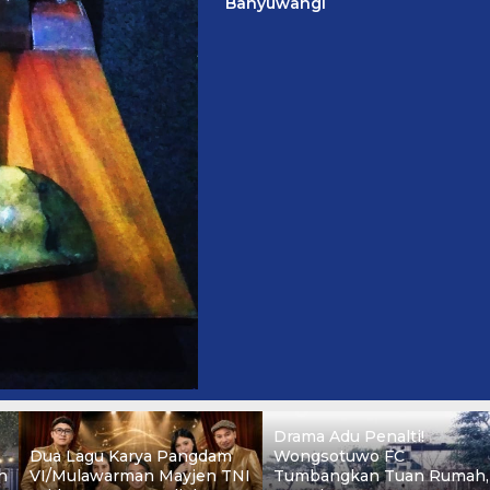
Banyuwangi
Drama Adu Penalti!
Dua Lagu Karya Pangdam
Wongsotuwo FC
n
VI/Mulawarman Mayjen TNI
Tumbangkan Tuan Rumah,