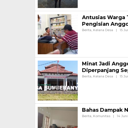
Antusias Warga T
Pengisian Angg
Berita
,
Kelana Desa
|
15 Ju
Banyuwangi, Jurnalnews.c
Kabupaten Banyuwangi, unt
periode
Minat Jadi Angg
Diperpanjang S
Berita
,
Kelana Desa
|
15 Ju
Banyuwangi, Jurnalnews.co
Desa (BPD) Desa Sumberan
Bahas Dampak Nil
Berita
,
Komunitas
|
14 Jun
Diskusi terkait melemahnya 
Zamroni, Desa Glagah, pada