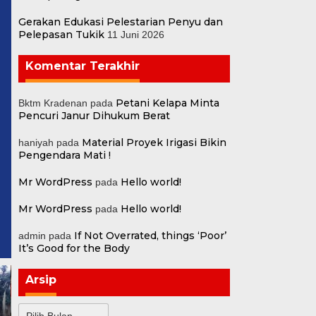
Gerakan Edukasi Pelestarian Penyu dan
Pelepasan Tukik
11 Juni 2026
Komentar Terakhir
Petani Kelapa Minta
Bktm Kradenan
pada
Pencuri Janur Dihukum Berat
Material Proyek Irigasi Bikin
haniyah
pada
Pengendara Mati !
Mr WordPress
Hello world!
pada
Mr WordPress
Hello world!
pada
If Not Overrated, things ‘Poor’
admin
pada
It’s Good for the Body
Arsip
10 Besar Lolos! Perebutan
Tiket Ke Babak Final
Arsip