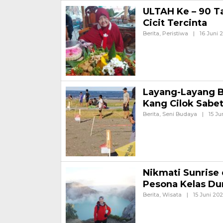
ULTAH Ke – 90 T
Cicit Tercinta
Berita
,
Peristiwa
|
16 Juni 
BANYUWANGI – Jurnalnews 
Momen penuh kesederhanaa
Layang-Layang B
Kang Cilok Sabe
Berita
,
Seni Budaya
|
15 Ju
Banyuwangi, Jurnalnews.c
rangkaian kegiatan Petik L
Banyuwangi, berlangsung
Nikmati Sunrise 
Pesona Kelas Du
Berita
,
Wisata
|
15 Juni 20
BANYUWANGI – Artis dan mo
empat hari, 12-15 Juni 2026