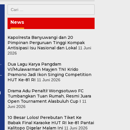
Cari
untuk:
News
Kapolresta Banyuwangi dan 20
Pimpinan Perguruan Tinggi Kompak
Antisipasi Isu Nasional dan Lokal
11 Juni
2026
,
Dua Lagu Karya Pangdam
VI/Mulawarman Mayjen TNI Krido
Pramono Jadi Ikon Singing Competition
HUT Ke-81 RI
11 Juni 2026
Drama Adu Penalti! Wongsotuwo FC
H
Tumbangkan Tuan Rumah, Resmi Juara
Open Tournament Alasbuluh Cup I
11
Juni 2026
10 Besar Lolos! Perebutan Tiket Ke
Babak Final Karaoke HUT RI ke-81 Pantai
Kalitopo Digelar Malam Ini
11 Juni 2026