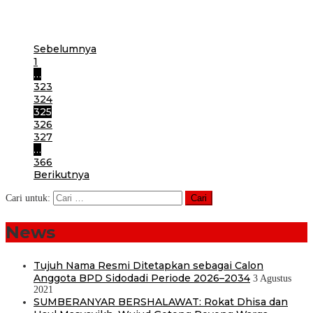
BANYUWANGI- Kegiatan Gerbang Mekah, Gerakan Bangorejo Berubah
Sampah Menjadi Merubah untuk percontohan yang dilaksanakan salah Satu
Desa di Wilayah Kecamatan Bangorejo, Kabupaten
Sebelumnya
1
…
323
324
325
326
327
…
366
Berikutnya
Cari untuk:
News
Tujuh Nama Resmi Ditetapkan sebagai Calon
Anggota BPD Sidodadi Periode 2026–2034
3 Agustus
2021
SUMBERANYAR BERSHALAWAT: Rokat Dhisa dan