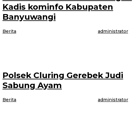
Kadis kominfo Kabupaten
Banyuwangi
Berita
|
4 Agustus 2021
4 Agustus 2021
oleh
administrator
Sehubungan situasi PPKM permohonan audiensi JRKI Korda Kabupaten
Banyuwangi pada Selasa, 3 Agustus diterima dengan virtual. Ketua Panitia
Rembug JRKBB Indah Catur
Polsek Cluring Gerebek Judi
Sabung Ayam
Berita
|
4 Agustus 2021
4 Agustus 2021
oleh
administrator
BANYUWANGI – Anggota Polsek Cluring Gerebek judi sabung ayam di
wilayah hukum Polsek Cluring, kabupaten Banyuwangi, para pelaku Judi
kabur berlari terbit