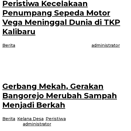
Peristiwa Kecelakaan
Penumpang Sepeda Motor
Vega Meninggal Dunia di TKP
Kalibaru
Berita
|
4 Agustus 2021
4 Agustus 2021
oleh
administrator
BANYUWANGI- Telah terjadi Peristiwa kecelakaan lalulintas Antara
kendaraan sepeda motor roda dua dengan kendaraan roda empat di jalan
raya Kecamatan Kalibaru, Kabupaten
Gerbang Mekah, Gerakan
Bangorejo Merubah Sampah
Menjadi Berkah
Berita
,
Kelana Desa
,
Peristiwa
|
3 Agustus 2021
3 Agustus
2021
oleh
administrator