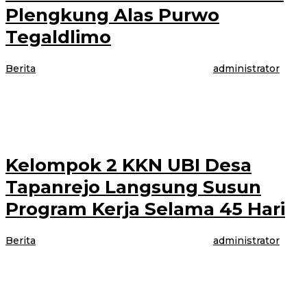
Plengkung Alas Purwo
Tegaldlimo
Berita
|
5 Agustus 2021
5 Agustus 2021
oleh
administrator
BANYUWANGI- Petugas Gabungan Giat SAR ke 4 laka laut di perairan
laut Plengkung, kecamatan Tegaldlimo Kabupaten Banyuwangi menemukan
korban sudah keadaan meninggal
Kelompok 2 KKN UBI Desa
Tapanrejo Langsung Susun
Program Kerja Selama 45 Hari
Berita
|
5 Agustus 2021
5 Agustus 2021
oleh
administrator
Muncar Hari ini Kamis, 05 Agustus 2021 Kelompok 2 KKN (Kuliah Kerja
Nyata) Universitas Bakti Indonesia Banyuwangi melakukan kegiatan
pertamanya di Desa