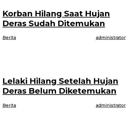
Korban Hilang Saat Hujan
Deras Sudah Ditemukan
Berita
|
5 Agustus 2021
5 Agustus 2021
oleh
administrator
BANYUWANGI – Korban yang hilang sudah empat hari yang Lalau sudah
di temukam di aliran Sungai cacalan Dusun pancer, Desa Sumberagung,
Kecamatan
Lelaki Hilang Setelah Hujan
Deras Belum Diketemukan
Berita
|
5 Agustus 2021
5 Agustus 2021
oleh
administrator
BANYUWANGI- Peristiwa Seorang Lelaki Hilang setelah Hujan Deras dan
Banjir di Dusun Pancer, Desa Sumberagung, Kecamatan Pesanggaran,
Banyuwangi 4/8/2021 masih belum di