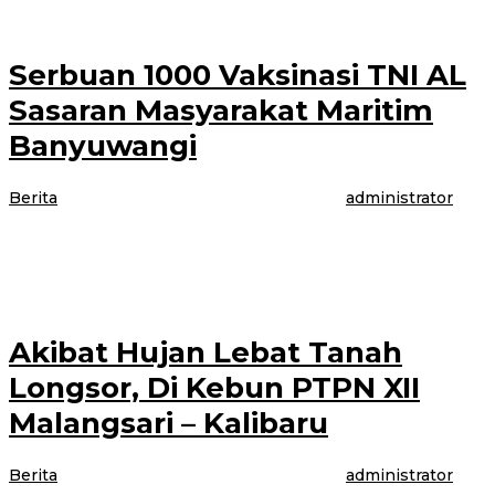
Serbuan 1000 Vaksinasi TNI AL
Sasaran Masyarakat Maritim
Banyuwangi
Berita
|
6 Agustus 2021
6 Agustus 2021
oleh
administrator
BANYUWANGI – Serbuan Vaksinasi TNI AL masyarakat maritim
Banyuwangi dilaksanakan di pangkalan TNI AL Banyuwangi di gelar
serbuan vaksinasi dosis 1 dan
Akibat Hujan Lebat Tanah
Longsor, Di Kebun PTPN XII
Malangsari – Kalibaru
Berita
|
6 Agustus 2021
6 Agustus 2021
oleh
administrator