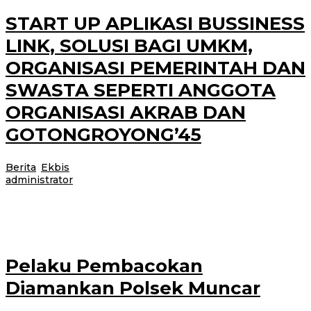
START UP APLIKASI BUSSINESS
LINK, SOLUSI BAGI UMKM,
ORGANISASI PEMERINTAH DAN
SWASTA SEPERTI ANGGOTA
ORGANISASI AKRAB DAN
GOTONGROYONG’45
Berita
,
Ekbis
|
5 Agustus 2021
5 Agustus 2021
oleh
administrator
Era Dunia digital 4.0 dan era 5 G tak terelakkan harus dihadapi. Tiap orang
juga tak bisa lepas dari dunia ponsel dan
Pelaku Pembacokan
Diamankan Polsek Muncar