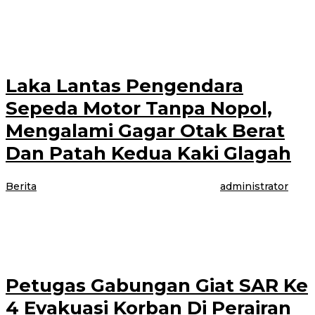
BANYUWANGI – Tanah longsor akibat Hujan yang mengguyur di Kebun
PTPN XII Malangsari Dusun Malangsari, Desa Kebunrejo, Kecamatan
Kalibaru, Kabupaten Banyuwangi.Kamis (5/8/2021)
Laka Lantas Pengendara
Sepeda Motor Tanpa Nopol,
Mengalami Gagar Otak Berat
Dan Patah Kedua Kaki Glagah
Berita
|
6 Agustus 2021
6 Agustus 2021
oleh
administrator
BANYUWANGI – Akibat terjadi Kecelakaan korban pengendara sepeda
motor Honda Supra Tanpa Nopol.Beny Saputra (14) Pelajar, Dusun Krajan
RT/Desa Olehsari, Kecamatan Glagah,
Petugas Gabungan Giat SAR Ke
4 Evakuasi Korban Di Perairan