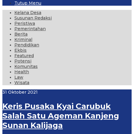
Tutup Menu
Kelana Desa
Susunan Redaksi
Peristiwa
Pemerintahan
Berita
Kriminal
Pendidikan
Ekbis
Featured
Potensi
Komunitas
Health
Law
Wisata
31 Oktober 2021
Keris Pusaka Kyai Carubuk
Salah Satu Ageman Kanjeng
Sunan Kalijaga