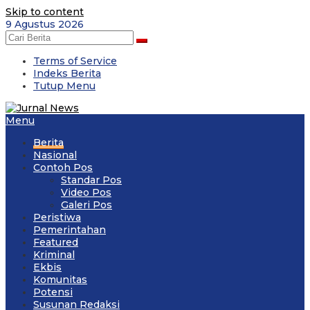
Skip to content
9 Agustus 2026
Terms of Service
Indeks Berita
Tutup Menu
Menu
Berita
Nasional
Contoh Pos
Standar Pos
Video Pos
Galeri Pos
Peristiwa
Pemerintahan
Featured
Kriminal
Ekbis
Komunitas
Potensi
Susunan Redaksi