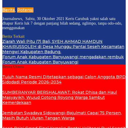
Berita
Potensi
,
Journalnews, Sabtu, 30 Oktober 2021 Keris Carubuk yakni salah satu
dhapur Keris luk 7 dengan panjang bilah sedang, nglimpo, tanpa odo-odo,
menggunakan
Berita Terkait
Ziarah Wali Pitu (7) Bali, SYEH AHMAD HAMDUN
KHAIRUSSOLEH di Desa Munggu Pantai Seseh Kecamatan
Mengwi Kabupaten Badung.
Forum Anak Kabupaten Banyuwangi mengadakan rembuk
Forum Anak Kabupaten Banyuwangi
Berita Utama
Tujuh Nama Resmi Ditetapkan sebagai Calon Anggota BPD
Sidodadi Periode 2026–2034
SUMBERANYAR BERSHALAWAT: Rokat Dhisa dan Haul
Masyayikh, Wujud Gotong Royong Warga Sambut
Kemerdekaan
Jembatan Swadaya Sidowangi–Bajulmati Capai 75 Persen,
Masih Butuh Uluran Tangan Warga