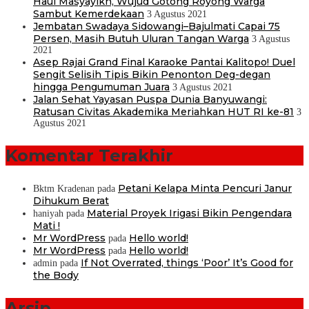
Haul Masyayikh, Wujud Gotong Royong Warga
Sambut Kemerdekaan
3 Agustus 2021
Jembatan Swadaya Sidowangi–Bajulmati Capai 75
Persen, Masih Butuh Uluran Tangan Warga
3 Agustus
2021
Asep Rajai Grand Final Karaoke Pantai Kalitopo! Duel
Sengit Selisih Tipis Bikin Penonton Deg-degan
hingga Pengumuman Juara
3 Agustus 2021
Jalan Sehat Yayasan Puspa Dunia Banyuwangi:
Ratusan Civitas Akademika Meriahkan HUT RI ke-81
3
Agustus 2021
Komentar Terakhir
Petani Kelapa Minta Pencuri Janur
Bktm Kradenan
pada
Dihukum Berat
Material Proyek Irigasi Bikin Pengendara
haniyah
pada
Mati !
Mr WordPress
Hello world!
pada
Mr WordPress
Hello world!
pada
If Not Overrated, things ‘Poor’ It’s Good for
admin
pada
the Body
Arsip