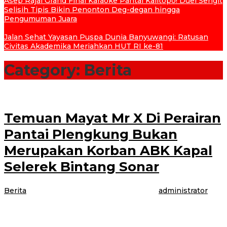
Asep Rajai Grand Final Karaoke Pantai Kalitopo! Duel Sengit
Selisih Tipis Bikin Penonton Deg-degan hingga
Pengumuman Juara
Jalan Sehat Yayasan Puspa Dunia Banyuwangi: Ratusan
Civitas Akademika Meriahkan HUT RI ke-81
Category:
Berita
Temuan Mayat Mr X Di Perairan
Pantai Plengkung Bukan
Merupakan Korban ABK Kapal
Selerek Bintang Sonar
Berita
|
6 Agustus 2021
6 Agustus 2021
oleh
administrator
BANYUWANGI – Hasil temuan mayat yang ada di perairan laut
plengkung, kecamatan Tegaldlimo Kabupaten Banyuwangi bukan korban
ABK kapal selerek Bintang Sonar