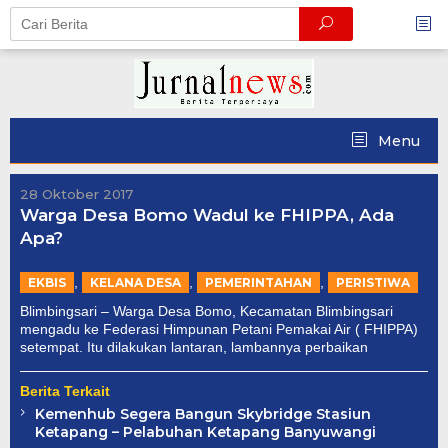
Skip
to
content
Menu
28 Oktober 2017
Warga Desa Bomo Wadul ke FHIPPA, Ada
Apa?
,
,
,
EKBIS
KELANA DESA
PEMERINTAHAN
PERISTIWA
Blimbingsari – Warga Desa Bomo, Kecamatan Blimbingsari
mengadu ke Federasi Himpunan Petani Pemakai Air ( FHIPPA)
setempat. Itu dilakukan lantaran, lambannya perbaikan
Berita Terkait
Kemenhub Segera Bangun Skybridge Stasiun
Ketapang – Pelabuhan Ketapang Banyuwangi