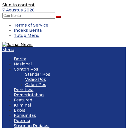
Skip to content
7 Agustus 2026
Terms of Service
Indeks Berita
Tutup Menu
Menu
Berita
Nasional
Contoh Pos
Standar Pos
Video Pos
Galeri Pos
Peristiwa
Pemerintahan
Featured
Kriminal
Ekbis
Komunitas
Potensi
Susunan Redaksi