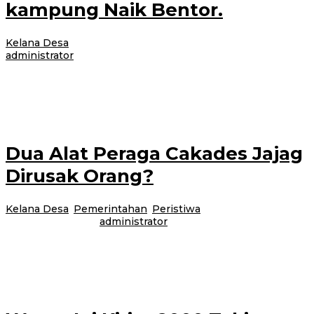
kampung Naik Bentor.
Kelana Desa
|
2 November 2017
2 November 2017
oleh
administrator
BANYUWANGI – Acara Unik dalam kampanye salah satu calon kepala
Desa Sarimulyo, Didik Eko Andriyanto,S.Pd. dilakukan dengan cara pawai
kecil keliling kampung
Dua Alat Peraga Cakades Jajag
Dirusak Orang?
Kelana Desa
,
Pemerintahan
,
Peristiwa
|
30 Oktober 2017
30
Oktober 2017
oleh
administrator
Gambiran – Alat peraga berupa photo Calon Kepala Desa (Cakades) Jajag,
Kecamatan Gambiran rusak. Kondisi alat peraga itu robek pada bagian
gambar