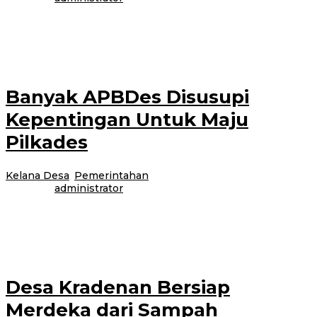
Bangorejo – Saat mata dan perhatian warga Banyuwangi tertuju pada ajang
balap sepeda International Tour de Banyuwangi Ijen (ITdBI), ada hal
menarik
Banyak APBDes Disusupi
Kepentingan Untuk Maju
Pilkades
Kelana Desa
,
Pemerintahan
|
24 Agustus 2017
24 Agustus
2017
oleh
administrator
Genteng-Tahapan Pilkades serentak di 51 desa pesertanya masih jalan
ditempat. Itu disebabkan beragam persoalaan. Yang paling mendesak, belum
tersedianya anggaran dari APBDes
Desa Kradenan Bersiap
Merdeka dari Sampah