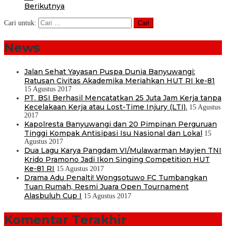
Berikutnya
Cari untuk:
News
Jalan Sehat Yayasan Puspa Dunia Banyuwangi:
Ratusan Civitas Akademika Meriahkan HUT RI ke-81
15 Agustus 2017
PT. BSI Berhasil Mencatatkan 25 Juta Jam Kerja tanpa
Kecelakaan Kerja atau Lost-Time Injury (LTI).
15 Agustus
2017
Kapolresta Banyuwangi dan 20 Pimpinan Perguruan
Tinggi Kompak Antisipasi Isu Nasional dan Lokal
15
Agustus 2017
Dua Lagu Karya Pangdam VI/Mulawarman Mayjen TNI
Krido Pramono Jadi Ikon Singing Competition HUT
Ke-81 RI
15 Agustus 2017
Drama Adu Penalti! Wongsotuwo FC Tumbangkan
Tuan Rumah, Resmi Juara Open Tournament
Alasbuluh Cup I
15 Agustus 2017
Komentar Terakhir