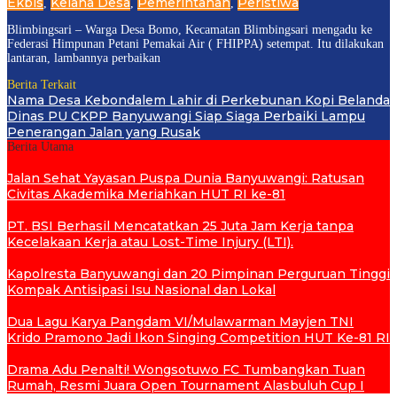
Ekbis
Kelana Desa
Pemerintahan
Peristiwa
,
,
,
Blimbingsari – Warga Desa Bomo, Kecamatan Blimbingsari mengadu ke
Federasi Himpunan Petani Pemakai Air ( FHIPPA) setempat. Itu dilakukan
lantaran, lambannya perbaikan
Berita Terkait
Nama Desa Kebondalem Lahir di Perkebunan Kopi Belanda
Dinas PU CKPP Banyuwangi Siap Siaga Perbaiki Lampu
Penerangan Jalan yang Rusak
Berita Utama
Jalan Sehat Yayasan Puspa Dunia Banyuwangi: Ratusan
Civitas Akademika Meriahkan HUT RI ke-81
PT. BSI Berhasil Mencatatkan 25 Juta Jam Kerja tanpa
Kecelakaan Kerja atau Lost-Time Injury (LTI).
Kapolresta Banyuwangi dan 20 Pimpinan Perguruan Tinggi
Kompak Antisipasi Isu Nasional dan Lokal
Dua Lagu Karya Pangdam VI/Mulawarman Mayjen TNI
Krido Pramono Jadi Ikon Singing Competition HUT Ke-81 RI
Drama Adu Penalti! Wongsotuwo FC Tumbangkan Tuan
Rumah, Resmi Juara Open Tournament Alasbuluh Cup I