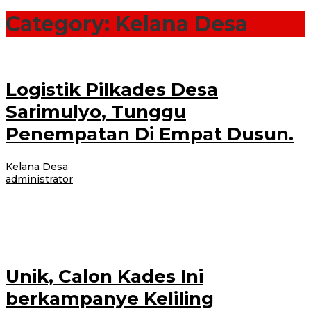
Category:
Kelana Desa
Logistik Pilkades Desa
Sarimulyo, Tunggu
Penempatan Di Empat Dusun.
Kelana Desa
|
4 November 2017
4 November 2017
oleh
administrator
CLURING – Pilihan Kades (pilkades) tinggal menunggu hari, Panitia
pemilihan kepala Desa telah sibuk mempersiapkan Logistik yang akan
dilaksanakan pada tanggal 8
Unik, Calon Kades Ini
berkampanye Keliling