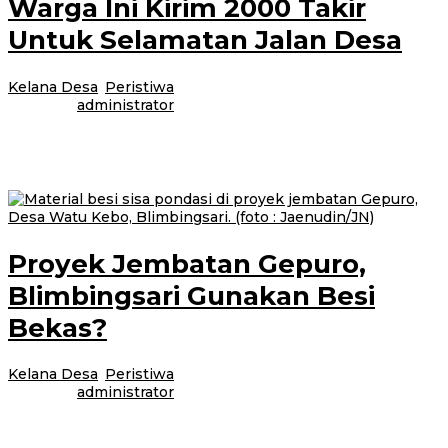
Warga Ini Kirim 2000 Takir
Untuk Selamatan Jalan Desa
Kelana Desa
,
Peristiwa
|
29 Oktober 2017
29 Oktober
2017
oleh
administrator
Bangorejo – Ratusan warga Desa Sambimulyo, Kecamatan Bangorejo
menggelar doa bersama di jalan ujung desa. Tak sekedar berdoa mereka
juga terlihat membawa
Proyek Jembatan Gepuro,
Blimbingsari Gunakan Besi
Bekas?
Kelana Desa
,
Peristiwa
|
28 Oktober 2017
28 Oktober
2017
oleh
administrator
Blimbingsari – Akibat terjangan air, proyek jembatan Gepuro, Desa Watu
Kebo, Kecamatan, Blimbingsari roboh. Jembatan dengan panjang 17 Meter,