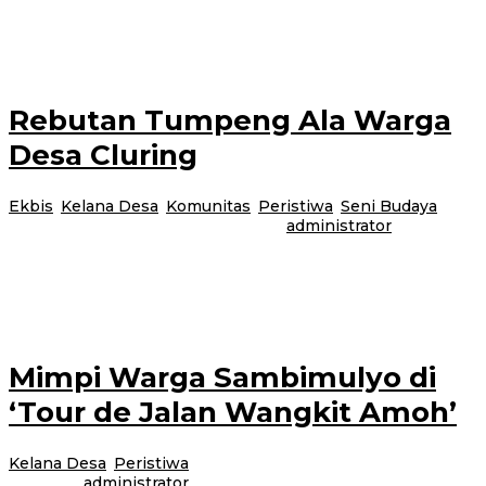
Bangorejo – Warga di Dusun Tanjungrejo dan Kebonrejo, Desa
Kebondalem, Kecamatan Bangorejo mengeluh kesulitan air bersih. Kondisi
tersebut dialami warga sejak sebulan
Rebutan Tumpeng Ala Warga
Desa Cluring
Ekbis
,
Kelana Desa
,
Komunitas
,
Peristiwa
,
Seni Budaya
|
20
Oktober 2017
20 Oktober 2017
oleh
administrator
Cluring – Acara bersih desa di Desa Cluring dikemas cukup meriah.
Sejumlah peserta turut hadir memeriahkan acara yang diiringi dengan pawai
budaya
Mimpi Warga Sambimulyo di
‘Tour de Jalan Wangkit Amoh’
Kelana Desa
,
Peristiwa
|
24 September 2017
24 September
2017
oleh
administrator