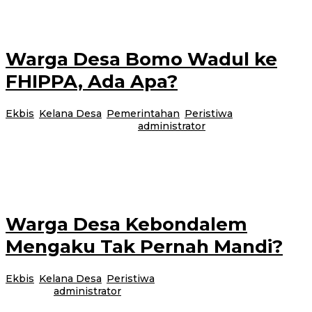
lebar 5 Meter
Warga Desa Bomo Wadul ke
FHIPPA, Ada Apa?
Ekbis
,
Kelana Desa
,
Pemerintahan
,
Peristiwa
|
28 Oktober
2017
28 Oktober 2017
oleh
administrator
Blimbingsari – Warga Desa Bomo, Kecamatan Blimbingsari mengadu ke
Federasi Himpunan Petani Pemakai Air ( FHIPPA) setempat. Itu dilakukan
lantaran, lambannya perbaikan
Warga Desa Kebondalem
Mengaku Tak Pernah Mandi?
Ekbis
,
Kelana Desa
,
Peristiwa
|
27 Oktober 2017
27 Oktober
2017
oleh
administrator