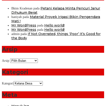
Petani Kelapa Minta Pencuri Janur
Bktm Kradenan
pada
Dihukum Berat
Material Proyek Irigasi Bikin Pengendara
haniyah
pada
Mati !
Mr WordPress
Hello world!
pada
Mr WordPress
Hello world!
pada
If Not Overrated, things ‘Poor’ It’s Good for
admin
pada
the Body
Arsip
Arsip
Kategori
Kategori
Meta
Masuk log