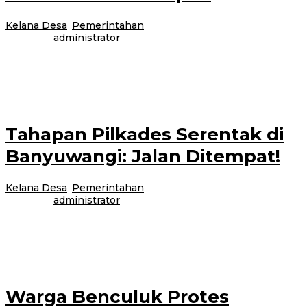
Kelana Desa
,
Pemerintahan
|
21 Agustus 2017
24 Februari
2021
oleh
administrator
Purwoharjo-Pemerintah Desa (Pemdes) Kradenan menyiapkan rencana
untuk pengelolaan sampah rumah tangga warganya. Pemdes setempat
tengah menyiapkan bank sampah yang nantinya akan dikelola
Tahapan Pilkades Serentak di
Banyuwangi: Jalan Ditempat!
Kelana Desa
,
Pemerintahan
|
19 Agustus 2017
24 Februari
2021
oleh
administrator
Genteng-Tahapan Pilkades serentak di Banyuwangi, dinilai masih jalan
ditempat. Dari 51 Desa di Kabupaten Banyuwangi yang dijadwalkan
melaksanakan Pilkades serentak 8 Nopember
Warga Benculuk Protes