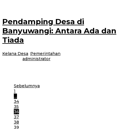
Pendamping Desa di
Banyuwangi: Antara Ada dan
Tiada
Kelana Desa
,
Pemerintahan
|
15 Agustus 2017
24 Februari
2021
oleh
administrator
Banyuwangi-Asosiasi BPD Banyuwangi menyayangkan kinerja pendamping
desa. Petugas pendamping desa disebut jarang atau nyaris tidak pernah
datang ke kantor desa. Keberadaannya, antara
Sebelumnya
1
…
34
35
36
37
38
39