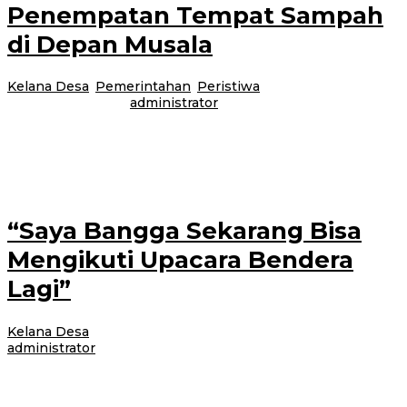
Penempatan Tempat Sampah
di Depan Musala
Kelana Desa
,
Pemerintahan
,
Peristiwa
|
18 Agustus 2017
24
Februari 2021
oleh
administrator
Cluring-Perencanaan pembangunan pasar baru di Desa Benculuk menuai
permasalahan warga sekitar. Sebab desain atau cetak biru bangunan yang
akan didirikan diketahui tempat
“Saya Bangga Sekarang Bisa
Mengikuti Upacara Bendera
Lagi”
Kelana Desa
|
17 Agustus 2017
24 Februari 2021
oleh
administrator
Bangorejo-Peringatan Hari Ulang Tahun (HUT) Kemerdekaan Republik
Indonesia ke 72 dilakukan dengan berbagai cara. Salah satunya seperti yang
dilakukan masyarakat di Dusun