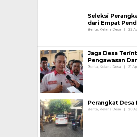
pembentukan
Seleksi Perangka
dari Empat Pend
Berita
,
Kelana Desa
|
22 Ap
Banyuwangi, Jurnalnews.co
Wongsorejo, Banyuwangi, m
Jaga Desa Terint
Pengawasan Dan
Berita
,
Kelana Desa
|
21 Ap
Jakarta – Program Jaga De
Desa Nasional (ABPEDNAS) 
Perangkat Desa 
Berita
,
Kelana Desa
|
20 Ap
Banyuwangi, Jurnalnews.co
Kabupaten Banyuwangi, patu