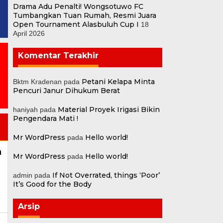
Drama Adu Penalti! Wongsotuwo FC
Tumbangkan Tuan Rumah, Resmi Juara
Open Tournament Alasbuluh Cup I
18
April 2026
Komentar Terakhir
Petani Kelapa Minta
Bktm Kradenan
pada
Pencuri Janur Dihukum Berat
Material Proyek Irigasi Bikin
haniyah
pada
Pengendara Mati !
Mr WordPress
Hello world!
pada
n
Mr WordPress
Hello world!
pada
If Not Overrated, things ‘Poor’
admin
pada
It’s Good for the Body
Arsip