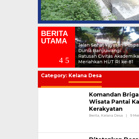
BERITA
UTAMA
Jalan Sehat Yayasan Puspa
Dunia Banyuwangi:
Ratusan Civitas Akademika
Meriahkan HUT RI ke-81
Category:
Kelana Desa
Komandan Briga
Wisata Pantai K
Kerakyatan
Berita
,
Kelana Desa
|
9 Me
Banyuwangi, Jurnalnews.co
Kecamatan Wongsorejo, Ba