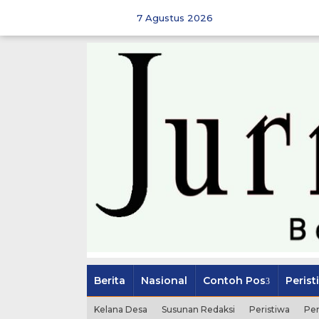
Skip
to
7 Agustus 2026
content
Berita
Nasional
Contoh Pos
Perist
Kelana Desa
Susunan Redaksi
Peristiwa
Pe