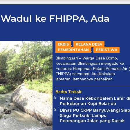
Wadul ke FHIPPA, Ada
,
,
EKBIS
KELANA DESA
,
PEMERINTAHAN
PERISTIWA
Blimbingsari – Warga Desa Bomo,
Kecamatan Blimbingsari mengadu ke
Federasi Himpunan Petani Pemakai Air (
FHIPPA) setempat. Itu dilakukan
lantaran, lambannya perbaikan
Berita Terkait
Nama Desa Kebondalem Lahir d
Perkebunan Kopi Belanda
Dinas PU CKPP Banyuwangi Sia
Siaga Perbaiki Lampu
Penerangan Jalan yang Rusak
Drama Adu Penalti!
PT. BSI Berhasil
Dua Lagu Karya Pangdam
Wongsotuwo FC