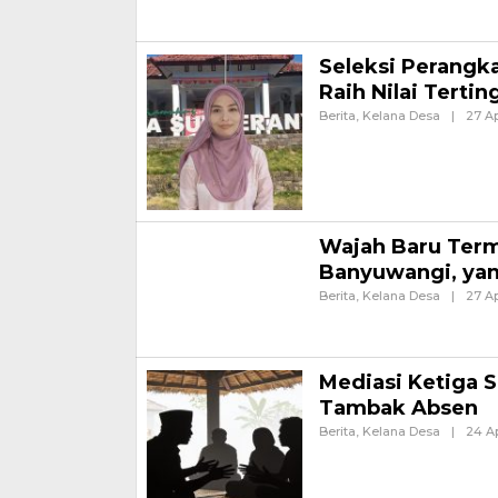
(BPD) Desa Alasrejo, Keca
Seleksi Perangk
Raih Nilai Tertin
Berita
,
Kelana Desa
|
27 Ap
Banyuwangi, Jurnalnews.c
Wongsorejo, Kabupaten Bany
Wajah Baru Term
Banyuwangi, yang
Berita
,
Kelana Desa
|
27 Ap
BANYUWANGI – Wajah baru 
Pesanggaran, Banyuwangi, J
Mediasi Ketiga 
Tambak Absen
Berita
,
Kelana Desa
|
24 Ap
Banyuwangi, Jurnalnews.co
dengan pihak tambak Sumbe