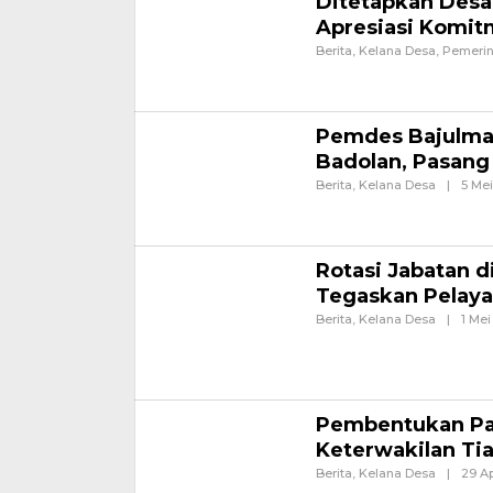
Ditetapkan Desa
Apresiasi Komit
Berita
,
Kelana Desa
,
Pemeri
BANYUWANGI – Komisi Pemb
terhadap Desa Sukojati di 
Pemdes Bajulmat
Badolan, Pasang
Berita
,
Kelana Desa
|
5 Me
Banyuwangi, Jurnalnews.c
Banyuwangi, mulai mengambi
Rotasi Jabatan 
Tegaskan Pelay
Berita
,
Kelana Desa
|
1 Mei
Banyuwangi, Jurnalnews.c
Banyuwangi, melaksanakan 
pendopo
Pembentukan Pan
Keterwakilan Ti
Berita
,
Kelana Desa
|
29 Ap
Banyuwangi, Jurnalnews.c