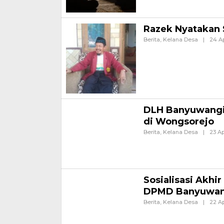
Razek Nyatakan 
Berita
,
Kelana Desa
|
24 Ap
Banyuwangi, Jurnalnews.co
Sumberkencono pada Pemili
DLH Banyuwangi 
di Wongsorejo
Berita
,
Kelana Desa
|
23 Ap
Banyuwangi, Jurnalnews.c
sosialisasi pengelolaan 
sampah,
Sosialisasi Akh
DPMD Banyuwang
Berita
,
Kelana Desa
|
22 Ap
Banyuwangi, Jurnalnews.c
Banyuwangi menggelar sosi