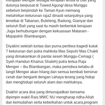
Kerajaan Mengwi sebagai kerajaan tertua di Bali yang
dulunya berpusat di Tuwed Agung/ desa Munggu
sebelum berpindah ke Taman Ayun memang
melahirkan keturunan raja2 dinasti selanjutnya yang
tersebar di Tabanan, Buleleng, Badung, Gianyar dan
seluruh Bali yang saat itu masih berbentuk kerajaan
.Juga berhubungan dengan kekuasaan Mataram -
Mojopahit- Blambangan.
Diyakini setelah tuntas dan purna peritiwa tragedi kutuk
7 keturunan dari putra mahkota Mas Sepuh/ Mas Chakti
yang dimakamkan di pantai seseh Munggu-Cemagi (
Syeh Hamdun Khairus Shaleh) putra tertua Raja
Mengwi – ibu Blambangan, maka peristiwa kelabu di
langit Mengwi akan hilang dan semua kembali bersinar
cerah dan berganti dengan cahaya terang yang hidup
dan menghidupi seluruh alam dan mahluknya.
Diakhir acara doa yang dimunajadkan bersama
dipimpin wakil Rais MWC NU mengharap ridha Allah
dan kemudahan serta keberkahan untuk acara,program