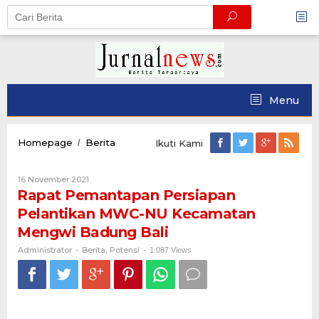
Skip
to
content
Menu
Rapat
Homepage
Berita
/
Ikuti Kami
Pemantapan
Persiapan
Oleh
16 November 2021
Pelantikan
Administrator
Rapat Pemantapan Persiapan
MWC-
NU
Pelantikan MWC-NU Kecamatan
Kecamatan
Mengwi Badung Bali
Mengwi
Badung
Administrator
Berita
Potensi
-
,
-
1.087 Views
Bali