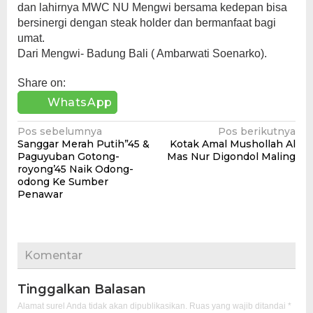
dan lahirnya MWC NU Mengwi bersama kedepan bisa
bersinergi dengan steak holder dan bermanfaat bagi
umat.
Dari Mengwi- Badung Bali ( Ambarwati Soenarko).
Share on:
WhatsApp
Navigasi
Pos sebelumnya
Pos berikutnya
Sanggar Merah Putih”45 &
Kotak Amal Mushollah Al
pos
Paguyuban Gotong-
Mas Nur Digondol Maling
royong’45 Naik Odong-
odong Ke Sumber
Penawar
Komentar
Tinggalkan Balasan
Alamat surel Anda tidak akan dipublikasikan.
Ruas yang wajib ditandai
*