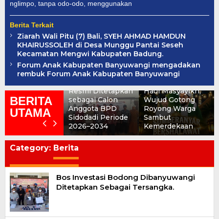
nglimpo, tanpa odo-odo, menggunakan
Berita Terkait
Ziarah Wali Pitu (7) Bali, SYEH AHMAD HAMDUN
KHAIRUSSOLEH di Desa Munggu Pantai Seseh
Kecamatan Mengwi Kabupaten Badung.
SUMBERANYAR
Forum Anak Kabupaten Banyuwangi mengadakan
BERSHALAWAT:
rembuk Forum Anak Kabupaten Banyuwangi
Tujuh Nama
Rokat Dhisa dan
Resmi Ditetapkan
Haul Masyayikh,
BERITA
sebagai Calon
Wujud Gotong
Anggota BPD
Royong Warga
UTAMA
Sidodadi Periode
Sambut
2026–2034
Kemerdekaan
Category:
Berita
Bos Investasi Bodong Dibanyuwangi
Ditetapkan Sebagai Tersangka.