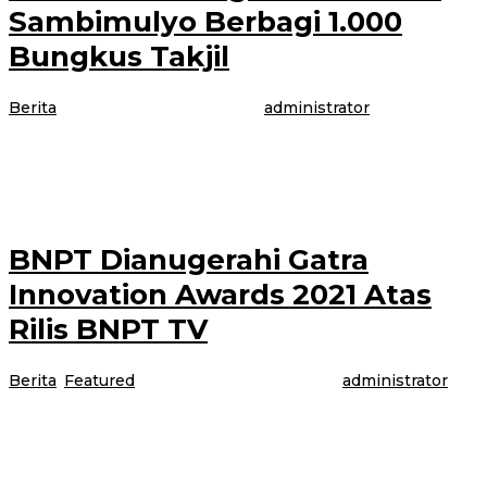
Sambimulyo Berbagi 1.000
Bungkus Takjil
Berita
|
1 Mei 2021
1 Mei 2021
oleh
administrator
BANYUWANGI – Pemerintah desa Bersama karang taruna Desa
Sambimulyo kecamatan Bangorejo Kabupaten Banyuwangi bagi bagi takjil
menjelang buka puasa ramadhan. Sabtu (1/5/2021).
BNPT Dianugerahi Gatra
Innovation Awards 2021 Atas
Rilis BNPT TV
Berita
,
Featured
|
1 Mei 2021
1 Mei 2021
oleh
administrator
Jakarta – Badan Nasional Penanggulangan Terorisme (BNPT) dianugerahi
Gatra Innovation Awards 2021 atas Inovasi Edukasi, Kontraradikalisme, dan
Deradikalisasi Melalui BNPT TV. Gatra