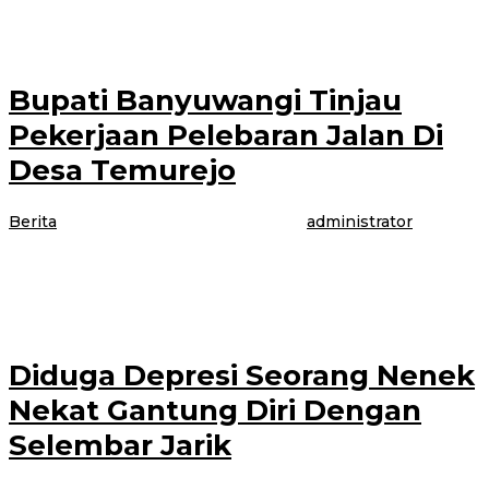
dengan Ketua Pimpinan Cabang Gerakan
Bupati Banyuwangi Tinjau
Pekerjaan Pelebaran Jalan Di
Desa Temurejo
Berita
|
29 April 2021
29 April 2021
oleh
administrator
BANYUWANGI – Pekerjaan pembangunan pelebaran jalan di Desa
Temurejo kecamatan Bangorejo di tinjau langsung oleh Bupati Banyuwangi
Ipuk Fiestiandani. Kamis (29/4/2021) Dalam
Diduga Depresi Seorang Nenek
Nekat Gantung Diri Dengan
Selembar Jarik