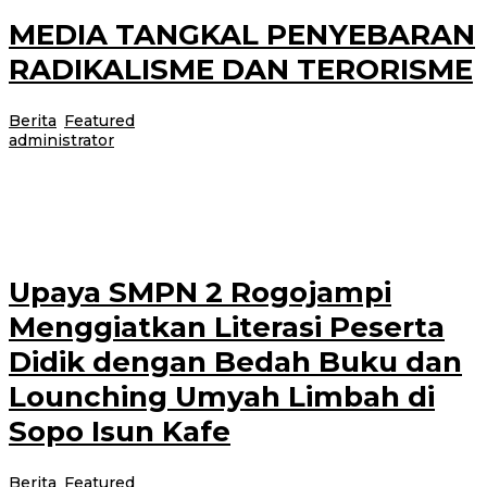
MEDIA TANGKAL PENYEBARAN
RADIKALISME DAN TERORISME
Berita
,
Featured
|
29 April 2021
29 April 2021
oleh
administrator
Bakesbangpol memandang posisi strategis media sebagai akses informasi
untuk berperan dalam upaya menangkal penyebaran faham radikalisme. Hal
ini disampaikan pada Sarasehan Wartawan
Upaya SMPN 2 Rogojampi
Menggiatkan Literasi Peserta
Didik dengan Bedah Buku dan
Lounching Umyah Limbah di
Sopo Isun Kafe
Berita
,
Featured
|
28 April 2021
28 April 2021
oleh