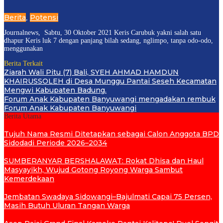
Berita
Potensi
,
Journalnews, Sabtu, 30 Oktober 2021 Keris Carubuk yakni salah satu
dhapur Keris luk 7 dengan panjang bilah sedang, nglimpo, tanpa odo-odo,
menggunakan
Berita Terkait
Ziarah Wali Pitu (7) Bali, SYEH AHMAD HAMDUN
KHAIRUSSOLEH di Desa Munggu Pantai Seseh Kecamatan
Mengwi Kabupaten Badung.
Forum Anak Kabupaten Banyuwangi mengadakan rembuk
Forum Anak Kabupaten Banyuwangi
Berita Utama
Tujuh Nama Resmi Ditetapkan sebagai Calon Anggota BPD
Sidodadi Periode 2026–2034
SUMBERANYAR BERSHALAWAT: Rokat Dhisa dan Haul
Masyayikh, Wujud Gotong Royong Warga Sambut
Kemerdekaan
Jembatan Swadaya Sidowangi–Bajulmati Capai 75 Persen,
Masih Butuh Uluran Tangan Warga