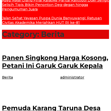
Asep Rajai Grand Final Karaoke Pantai Kalitopo! Duel Sengit
Selisih Tipis Bikin Penonton Deg-degan hingga
Pengumuman Juara
Jalan Sehat Yayasan Puspa Dunia Banyuwangi: Ratusan
Civitas Akademika Meriahkan HUT RI ke-81
Category:
Berita
Panen Singkong Harga Kosong,
Petani Ini Garuk Garuk Kepala
Berita
|
1 Mei 2021
1 Mei 2021
oleh
administrator
BANYUWANGI – Tanaman Holtikultura jenis ketela atau singkong tidak
seperti era tahun 60 an. Mungkin saat itu tanaman jenis ini sangat digemari
Pemuda Karang Taruna Desa