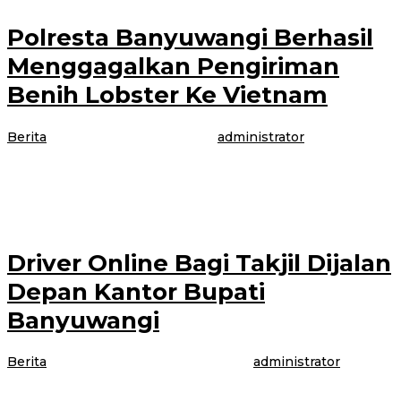
Polresta Banyuwangi Berhasil
Menggagalkan Pengiriman
Benih Lobster Ke Vietnam
Berita
|
1 Mei 2021
1 Mei 2021
oleh
administrator
BANYUWANGI – Dari Jatanras Polresta Banyuwangi bekerjasama dengan
Satgas Gakkum Bening Benih Lobster (BBL) berhasil menggagalkan 21
ribu pengiriman benih lobster ilegal
Driver Online Bagi Takjil Dijalan
Depan Kantor Bupati
Banyuwangi
Berita
|
30 April 2021
30 April 2021
oleh
administrator
BANYUWANGI – Perkumpulan Driver Online Banyuwangi (PDOB)