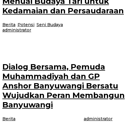
Menuai Budaya Tari untuk
Kedamaian dan Persaudaraan
Berita
,
Potensi
,
Seni Budaya
|
30 April 2021
30 April 2021
oleh
administrator
Dalam rangka Hari tari sedunia, bertempat di Rumah Budaya Kebo-Keboan
dalam menjadi saksi bergeliatnya tari di Banyuwangi, Hari ini 29 april 2021
Dialog Bersama, Pemuda
Muhammadiyah dan GP
Anshor Banyuwangi Bersatu
Wujudkan Peran Membangun
Banyuwangi
Berita
|
29 April 2021
30 April 2021
oleh
administrator
BANYUWANGI – Ketua Umum Pimpinan Daerah Pemuda Muhammadiyah
Banyuwangi, Lukman Hakim didampingi 13 orang Ketua Bidang bertemu