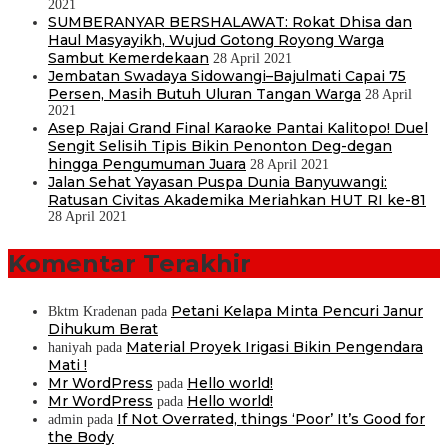
2021
SUMBERANYAR BERSHALAWAT: Rokat Dhisa dan
Haul Masyayikh, Wujud Gotong Royong Warga
Sambut Kemerdekaan
28 April 2021
Jembatan Swadaya Sidowangi–Bajulmati Capai 75
Persen, Masih Butuh Uluran Tangan Warga
28 April
2021
Asep Rajai Grand Final Karaoke Pantai Kalitopo! Duel
Sengit Selisih Tipis Bikin Penonton Deg-degan
hingga Pengumuman Juara
28 April 2021
Jalan Sehat Yayasan Puspa Dunia Banyuwangi:
Ratusan Civitas Akademika Meriahkan HUT RI ke-81
28 April 2021
Komentar Terakhir
Petani Kelapa Minta Pencuri Janur
Bktm Kradenan
pada
Dihukum Berat
Material Proyek Irigasi Bikin Pengendara
haniyah
pada
Mati !
Mr WordPress
Hello world!
pada
Mr WordPress
Hello world!
pada
If Not Overrated, things ‘Poor’ It’s Good for
admin
pada
the Body