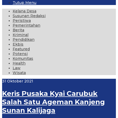
Tutup Menu
Kelana Desa
Susunan Redaksi
Peristiwa
Pemerintahan
Berita
Kriminal
Pendidikan
Ekbis
Featured
Potensi
Komunitas
Health
Law
Wisata
31 Oktober 2021
Keris Pusaka Kyai Carubuk
Salah Satu Ageman Kanjeng
Sunan Kalijaga