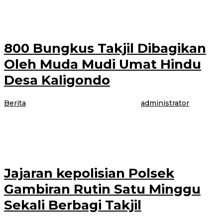
berbagi takjil dijalan depan Kantor Bupati Banyuwangi. Mereka
membagikan bingkisan berupa takjil menuai berkah dalam
800 Bungkus Takjil Dibagikan
Oleh Muda Mudi Umat Hindu
Desa Kaligondo
Berita
|
30 April 2021
30 April 2021
oleh
administrator
BANYUWANGI – Umat Hindu di Desa Kaligondo Kecamatan Genteng
berbagi takjil untuk umat muslim yang sedang diperjalanan. Jumat
(30/04/2021) Mereka memberikan bingkisan
Jajaran kepolisian Polsek
Gambiran Rutin Satu Minggu
Sekali Berbagi Takjil