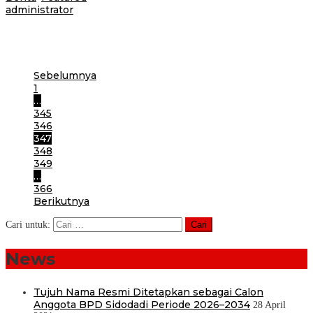
administrator
Rendahnya minat baca di sekolah sudah masuk kategori menghawatirkan
sehingga sekolah sangat perlu bekerja keras untuk menaikkan tingkat literasi
kepada peserta didik.,
Sebelumnya
1
…
345
346
347
348
349
…
366
Berikutnya
Cari untuk:
News
Tujuh Nama Resmi Ditetapkan sebagai Calon
Anggota BPD Sidodadi Periode 2026–2034
28 April