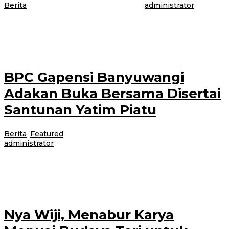
Berita
|
30 April 2021
30 April 2021
oleh
administrator
BANYUWANGI – Jajaran kepolisian Polsek Gambiran terus melaksanakan
kegiatan bakti sosial berbagi takjil selama bulan Ramadhan, kegiatan
tersebut rencananya akan terus dilaksanakan
BPC Gapensi Banyuwangi
Adakan Buka Bersama Disertai
Santunan Yatim Piatu
Berita
,
Featured
|
30 April 2021
30 April 2021
oleh
administrator
BPC Gapensi Banyuwangi dengan momentum Nuzulul Qur’an dan Jumat
berkah menggelar buka bersama di Illira Hotel, 30 April 2021. Pertemuan
para pengusaha
Nya Wiji, Menabur Karya