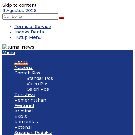
Skip to content
9 Agustus 2026
Terms of Service
Indeks Berita
Tutup Menu
Menu
Berita
Nasional
Contoh Pos
Standar Pos
Video Pos
Galeri Pos
Peristiwa
Pemerintahan
Featured
Kriminal
Ekbis
Komunitas
Potensi
Susunan Redaksi