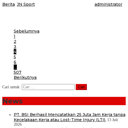
Berita
,
JN Sport
|
13 Juli 2026
13 Juli 2026
oleh
administrator
Banyuwangi, Jurnalnews.com – Pertandingan sarat gengsi akan tersaji
dalam ajang Open Turnamen U-40 Karang Taruna Cup HUT ke-81
Republik Indonesia di Lapangan
Sebelumnya
1
2
3
4
5
6
…
507
Berikutnya
Cari untuk:
News
PT. BSI Berhasil Mencatatkan 25 Juta Jam Kerja tanpa
Kecelakaan Kerja atau Lost-Time Injury (LTI).
13 Juli
2026