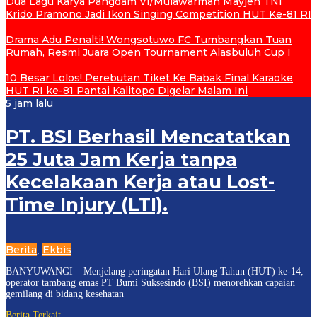
Dua Lagu Karya Pangdam VI/Mulawarman Mayjen TNI
Krido Pramono Jadi Ikon Singing Competition HUT Ke-81 RI
Drama Adu Penalti! Wongsotuwo FC Tumbangkan Tuan
Rumah, Resmi Juara Open Tournament Alasbuluh Cup I
10 Besar Lolos! Perebutan Tiket Ke Babak Final Karaoke
HUT RI ke-81 Pantai Kalitopo Digelar Malam Ini
5 jam lalu
PT. BSI Berhasil Mencatatkan
25 Juta Jam Kerja tanpa
Kecelakaan Kerja atau Lost-
Time Injury (LTI).
Berita
Ekbis
,
BANYUWANGI – Menjelang peringatan Hari Ulang Tahun (HUT) ke-14,
operator tambang emas PT Bumi Suksesindo (BSI) menorehkan capaian
gemilang di bidang kesehatan
Berita Terkait