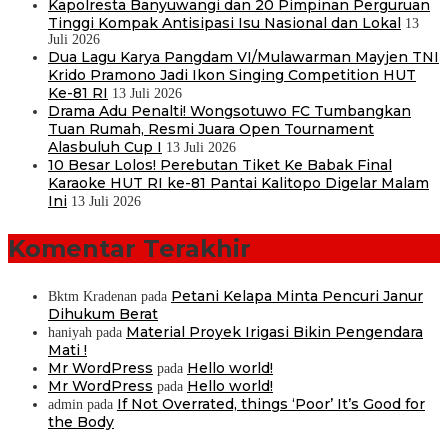
Kapolresta Banyuwangi dan 20 Pimpinan Perguruan
Tinggi Kompak Antisipasi Isu Nasional dan Lokal
13
Juli 2026
Dua Lagu Karya Pangdam VI/Mulawarman Mayjen TNI
Krido Pramono Jadi Ikon Singing Competition HUT
Ke-81 RI
13 Juli 2026
Drama Adu Penalti! Wongsotuwo FC Tumbangkan
Tuan Rumah, Resmi Juara Open Tournament
Alasbuluh Cup I
13 Juli 2026
10 Besar Lolos! Perebutan Tiket Ke Babak Final
Karaoke HUT RI ke-81 Pantai Kalitopo Digelar Malam
Ini
13 Juli 2026
Komentar Terakhir
Petani Kelapa Minta Pencuri Janur
Bktm Kradenan
pada
Dihukum Berat
Material Proyek Irigasi Bikin Pengendara
haniyah
pada
Mati !
Mr WordPress
Hello world!
pada
Mr WordPress
Hello world!
pada
If Not Overrated, things ‘Poor’ It’s Good for
admin
pada
the Body