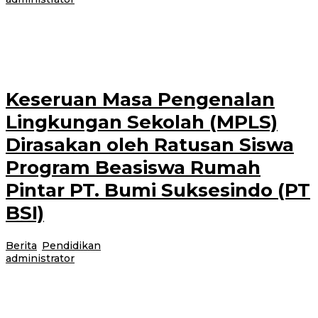
Pondok Pesantren Al-Amien Prenduan akan menjadi tuan rumah Idul
Khotmi Nasional Tarekat Tijaniyah ke-234 yang akan diselenggarakan pada
17–19 Juli 2026 di
Keseruan Masa Pengenalan
Lingkungan Sekolah (MPLS)
Dirasakan oleh Ratusan Siswa
Program Beasiswa Rumah
Pintar PT. Bumi Suksesindo (PT
BSI)
Berita
,
Pendidikan
|
14 Juli 2026
14 Juli 2026
oleh
administrator
BANYUWANGI – Tak kalah dengan sekolah formal pada umumnya.
Keseruan Masa Pengenalan Lingkungan Sekolah (MPLS) juga turut
dirasakan oleh ratusan siswa program