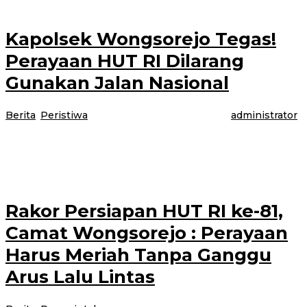
Kapolsek Wongsorejo Tegas!
Perayaan HUT RI Dilarang
Gunakan Jalan Nasional
Berita
,
Peristiwa
|
14 Juli 2026
14 Juli 2026
oleh
administrator
Banyuwangi, Jurnalnews.com – Forum Pimpinan Kecamatan (Forpimka)
Wongsorejo bersama Pemerintah Kecamatan, pemerintah desa, serta
berbagai unsur lembaga menggelar rapat koordinasi persiapan peringatan
Rakor Persiapan HUT RI ke-81,
Camat Wongsorejo : Perayaan
Harus Meriah Tanpa Ganggu
Arus Lalu Lintas