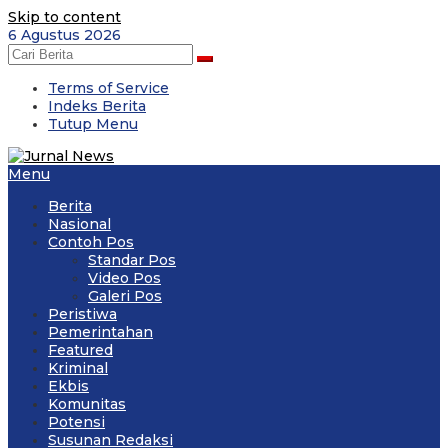
Skip to content
6 Agustus 2026
Terms of Service
Indeks Berita
Tutup Menu
Menu
Berita
Nasional
Contoh Pos
Standar Pos
Video Pos
Galeri Pos
Peristiwa
Pemerintahan
Featured
Kriminal
Ekbis
Komunitas
Potensi
Susunan Redaksi