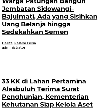
Warga Patungan Bangun
Jembatan Sidowangi–
Bajulmati, Ada yang Sisihkan
Uang Belanja hingga
Sedekahkan Semen
Berita
,
Kelana Desa
|
15 Juli 2026
15 Juli 2026
oleh
administrator
Banyuwangi, Jurnalnews.com – Semangat gotong royong masyarakat dalam
mendukung pembangunan jembatan penghubung antara Desa Sidowangi
dan Desa Bajulmati, Kecamatan Wongsorejo, Banyuwangi, terus
33 KK di Lahan Pertamina
Alasbuluh Terima Surat
Penghunian, Kementerian
Kehutanan Siap Kelola Aset