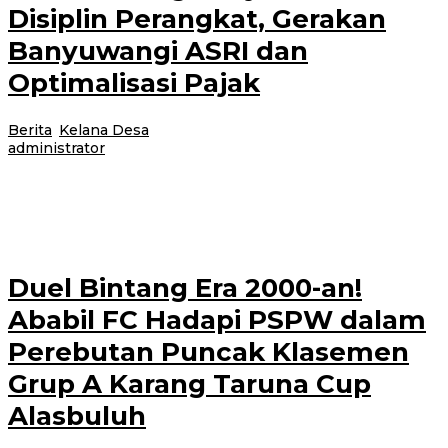
Disiplin Perangkat, Gerakan
Banyuwangi ASRI dan
Optimalisasi Pajak
Berita
,
Kelana Desa
|
13 Juli 2026
13 Juli 2026
oleh
administrator
Banyuwangi, Jurnalnews.com – Program CATOR DESA (Camat Ngantor di
Desa) kembali digelar Pemerintah Kecamatan Wongsorejo. Kali ini kegiatan
dipusatkan di Desa Bengkak,
Duel Bintang Era 2000-an!
Ababil FC Hadapi PSPW dalam
Perebutan Puncak Klasemen
Grup A Karang Taruna Cup
Alasbuluh