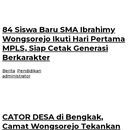
Desa) kembali digelar Pemerintah Kecamatan Wongsorejo. Kali ini kegiatan
dipusatkan di Desa Bengkak,
84 Siswa Baru SMA Ibrahimy
Wongsorejo Ikuti Hari Pertama
MPLS, Siap Cetak Generasi
Berkarakter
Berita
,
Pendidikan
|
13 Juli 2026
13 Juli 2026
oleh
administrator
Banyuwangi, Jurnalnews.com – SMA Ibrahimy Desa Sidodadi, Kecamatan
Wongsorejo, Banyuwangi menggelar kegiatan hari pertama Masa
Pengenalan Lingkungan Sekolah (MPLS) bagi peserta didik
CATOR DESA di Bengkak,
Camat Wongsorejo Tekankan