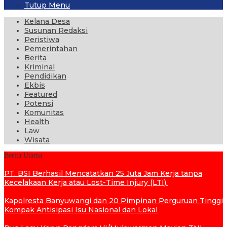
Tutup Menu
Kelana Desa
Susunan Redaksi
Peristiwa
Pemerintahan
Berita
Kriminal
Pendidikan
Ekbis
Featured
Potensi
Komunitas
Health
Law
Wisata
Berita Utama
PT. BSI Berhasil Mencatatkan 25 Juta Jam Kerja tanpa
Kecelakaan Kerja atau Lost-Time Injury (LTI).
Kapolresta Banyuwangi dan 20 Pimpinan Perguruan Tinggi
Kompak Antisipasi Isu Nasional dan Lokal