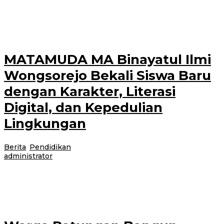
Balikpapan – Pangdam VI/Mulawarman Mayjen TNI Krido Pramono
menandai peringatan Hari Ulang Tahun ke-68 Kodam VI/Mulawarman
dengan meluncurkan karya lagu berjudul “Teruslah
MATAMUDA MA Binayatul Ilmi
Wongsorejo Bekali Siswa Baru
dengan Karakter, Literasi
Digital, dan Kepedulian
Lingkungan
Berita
,
Pendidikan
|
15 Juli 2026
15 Juli 2026
oleh
administrator
Banyuwangi, Jurnalnews.com – Madrasah Aliyah (MA) Binayatul Ilmi desa
Sumberanyar, Wongsorejo, Banyuwangi menggelar kegiatan MATAMUDA
(Masa Ta’aruf Murid Madrasah) Tahun Ajaran 2026–2027