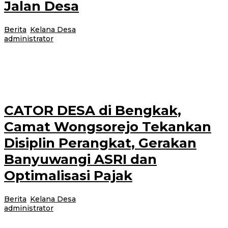
Jalan Desa
Berita
,
Kelana Desa
|
13 Juli 2026
13 Juli 2026
oleh
administrator
BANYUWANGI – Akses infrastruktur yang layak menjadi kunci utama
perputaran roda ekonomi masyarakat desa. Guna memastikan pembangunan
berjalan lancar dan tepat sasaran,
CATOR DESA di Bengkak,
Camat Wongsorejo Tekankan
Disiplin Perangkat, Gerakan
Banyuwangi ASRI dan
Optimalisasi Pajak
Berita
,
Kelana Desa
|
13 Juli 2026
13 Juli 2026
oleh
administrator
Banyuwangi, Jurnalnews.com – Program CATOR DESA (Camat Ngantor di