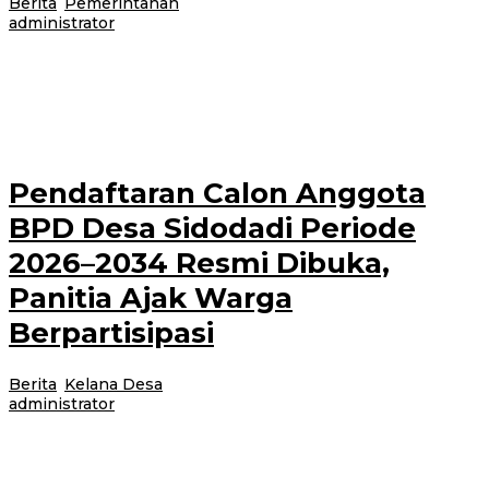
Berita
,
Pemerintahan
|
14 Juli 2026
14 Juli 2026
oleh
administrator
Banyuwangi, Jurnalnews.com – Pemerintah Kecamatan Wongsorejo
menggelar rapat koordinasi bersama pemerintah desa se-Kecamatan
Wongsorejo, Forum Pimpinan Kecamatan (Forpimka), kepala lembaga
pendidikan, serta
Pendaftaran Calon Anggota
BPD Desa Sidodadi Periode
2026–2034 Resmi Dibuka,
Panitia Ajak Warga
Berpartisipasi
Berita
,
Kelana Desa
|
14 Juli 2026
14 Juli 2026
oleh
administrator
Banyuwangi, Jurnalnews.com – Panitia Pengisian Calon Anggota Badan
Permusyawaratan Desa (BPD) Desa Sidodadi, Kecamatan Wongsorejo,
Kabupaten Banyuwangi, resmi mengumumkan dibukanya pendaftaran calon