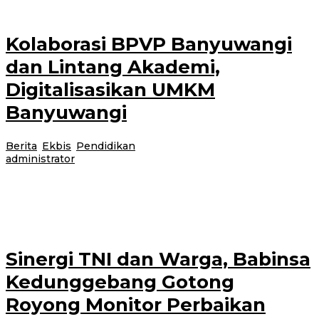
Kolaborasi BPVP Banyuwangi
dan Lintang Akademi,
Digitalisasikan UMKM
Banyuwangi
Berita
,
Ekbis
,
Pendidikan
|
13 Juli 2026
14 Juli 2026
oleh
administrator
BPVP (Balai Pelatihan Vokasi dan Produktivitas) Banyuwangi berkolaborasi
dengan Lintang Akademi secara resmi membuka sebuah program pelatihan
kerja yang sangat penting pada
Sinergi TNI dan Warga, Babinsa
Kedunggebang Gotong
Royong Monitor Perbaikan