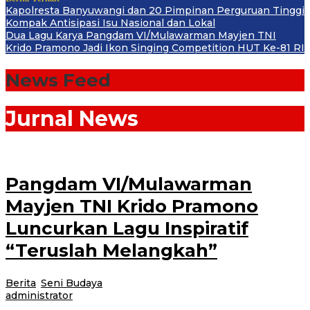
Kapolresta Banyuwangi dan 20 Pimpinan Perguruan Tinggi
Kompak Antisipasi Isu Nasional dan Lokal
Dua Lagu Karya Pangdam VI/Mulawarman Mayjen TNI
Krido Pramono Jadi Ikon Singing Competition HUT Ke-81 RI
News Feed
Jurnal News
Pangdam VI/Mulawarman
Mayjen TNI Krido Pramono
Luncurkan Lagu Inspiratif
“Teruslah Melangkah”
Berita
,
Seni Budaya
|
16 Juli 2026
16 Juli 2026
oleh
administrator