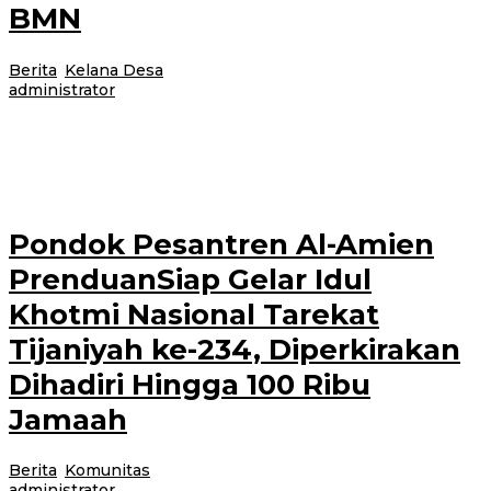
BMN
Berita
,
Kelana Desa
|
14 Juli 2026
14 Juli 2026
oleh
administrator
Banyuwangi, Jurnalnews.com – Sebanyak 33 kepala keluarga (KK) yang
bermukim di kawasan lahan Pertamina di Desa Alasbuluh, Kecamatan
Wongsorejo, Banyuwangi, menerima Surat
Pondok Pesantren Al-Amien
PrenduanSiap Gelar Idul
Khotmi Nasional Tarekat
Tijaniyah ke-234, Diperkirakan
Dihadiri Hingga 100 Ribu
Jamaah
Berita
,
Komunitas
|
14 Juli 2026
14 Juli 2026
oleh
administrator