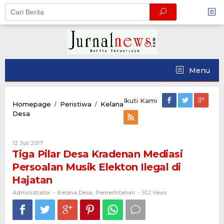
Skip
to
content
Menu
Ikuti Kami
Homepage
Peristiwa
Kelana
/
/
Tiga
Desa
Pilar
Desa
Kradenan
Oleh
12 Juli 2017
Mediasi
Administrator
Tiga Pilar Desa Kradenan Mediasi
Persoalan
Persoalan Musik Elekton Ilegal di
Musik
Elekton
Hajatan
Ilegal
Administrator
Kelana Desa
Pemerintahan
-
,
-
912 Views
di
Hajatan