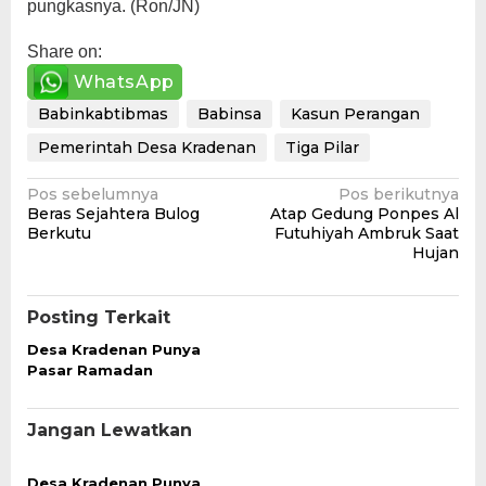
pungkasnya. (Ron/JN)
Share on:
WhatsApp
Babinkabtibmas
Babinsa
Kasun Perangan
Pemerintah Desa Kradenan
Tiga Pilar
Navigasi
Pos sebelumnya
Pos berikutnya
Beras Sejahtera Bulog
Atap Gedung Ponpes Al
pos
Berkutu
Futuhiyah Ambruk Saat
Hujan
Posting Terkait
Desa Kradenan Punya
Pasar Ramadan
Jangan Lewatkan
Desa Kradenan Punya