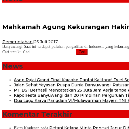
Mahkamah Agung Kekurangan Haki
Pemerintahan
|
25 Juli 2017
Banyuwangi-Saat ini terdapat puluhan pengadilan di Indonesia yang kekuran
Cari untuk:
News
Asep Rajai Grand Final Karaoke Pantai Kalitopo! Duel
Jalan Sehat Yayasan Puspa Dunia Banyuwangi: Ratusan
PT. BSI Berhasil Mencatatkan 25 Juta Jam Kerja tanpa K
Kapolresta Banyuwangi dan 20 Pimpinan Perguruan Tin
Dua Lagu Karya Pangdam VI/Mulawarman Mayjen TNI Kr
Komentar Terakhir
Petani Kelapa Minta Pencuri Janur D
Bktm Kradenan
pada