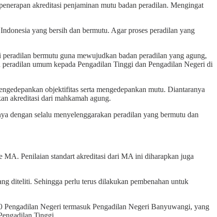
enerapan akreditasi penjaminan mutu badan peradilan. Mengingat
ndonesia yang bersih dan bermutu. Agar proses peradilan yang
i peradilan bermutu guna mewujudkan badan peradilan yang agung,
an peradilan umum kepada Pengadilan Tinggi dan Pengadilan Negeri di
n mengedepankan objektifitas serta mengedepankan mutu. Diantaranya
tkan akreditasi dari mahkamah agung.
nya dengan selalu menyelenggarakan peradilan yang bermutu dan
MA. Penilaian standart akreditasi dari MA ini diharapkan juga
ng diteliti. Sehingga perlu terus dilakukan pembenahan untuk
100 Pengadilan Negeri termasuk Pengadilan Negeri Banyuwangi, yang
Pengadilan Tinggi.