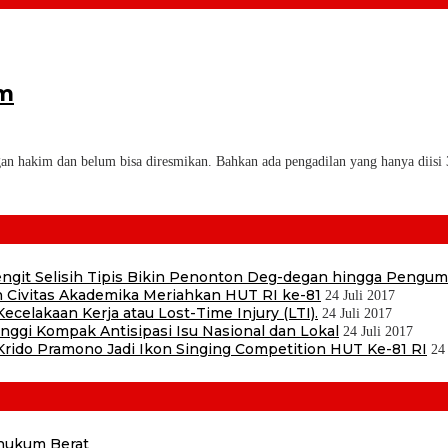
m
gan hakim dan belum bisa diresmikan. Bahkan ada pengadilan yang hanya diisi
 Sengit Selisih Tipis Bikin Penonton Deg-degan hingga Pengu
 Civitas Akademika Meriahkan HUT RI ke-81
24 Juli 2017
ecelakaan Kerja atau Lost-Time Injury (LTI).
24 Juli 2017
ggi Kompak Antisipasi Isu Nasional dan Lokal
24 Juli 2017
ido Pramono Jadi Ikon Singing Competition HUT Ke-81 RI
24
ihukum Berat