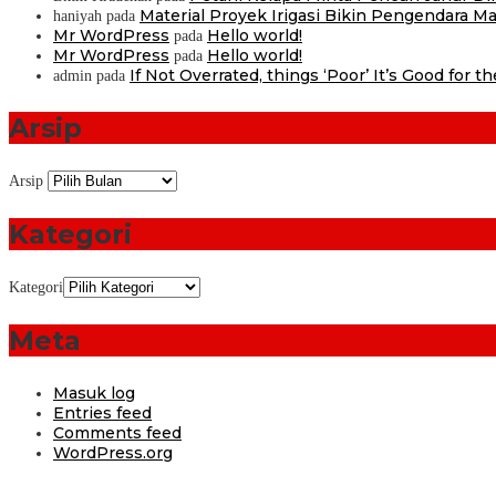
Material Proyek Irigasi Bikin Pengendara Mat
haniyah
pada
Mr WordPress
Hello world!
pada
Mr WordPress
Hello world!
pada
If Not Overrated, things ‘Poor’ It’s Good for t
admin
pada
Arsip
Arsip
Kategori
Kategori
Meta
Masuk log
Entries feed
Comments feed
WordPress.org