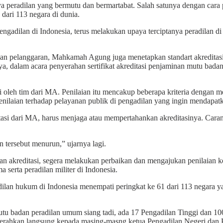
eradilan yang bermutu dan bermartabat. Salah satunya dengan cara p
 dari 113 negara di dunia.
lan di Indonesia, terus melakukan upaya terciptanya peradilan di I
an pelanggaran, Mahkamah Agung juga menetapkan standart akreditas
ya, dalam acara penyerahan sertifikat akreditasi penjaminan mutu bad
ilai oleh tim dari MA. Penilaian itu mencakup beberapa kriteria denga
penilaian terhadap pelayanan publik di pengadilan yang ingin mendapa
asi dari MA, harus menjaga atau mempertahankan akreditasinya. Cara
an tersebut menurun,” ujarnya lagi.
n akreditasi, segera melakukan perbaikan dan mengajukan penilaian ke 
serta peradilan militer di Indonesia.
adilan hukum di Indonesia menempati peringkat ke 61 dari 113 negara ya
mutu badan peradilan umum siang tadi, ada 17 Pengadilan Tinggi dan 
u diserahkan langsung kepada masing-masng ketua Pengadilan Negeri dan 