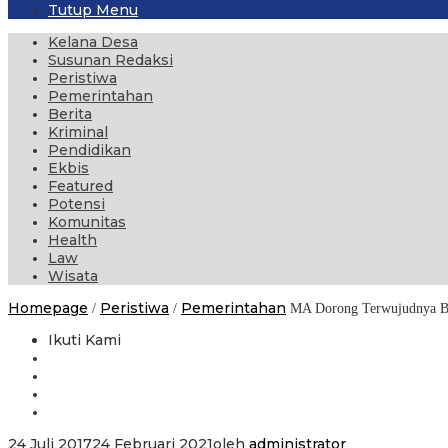
Tutup Menu
Kelana Desa
Susunan Redaksi
Peristiwa
Pemerintahan
Berita
Kriminal
Pendidikan
Ekbis
Featured
Potensi
Komunitas
Health
Law
Wisata
Homepage
Peristiwa
Pemerintahan
/
/
MA Dorong Terwujudnya Ba
Ikuti Kami
24 Juli 2017
24 Februari 2021
oleh
administrator