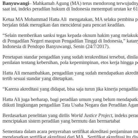
Banyuwangi
– Mahkamah Agung (MA) terus mendorong terwujudnya p
saat ini, indeks peradilan hukum di Indonesia menempati urutan ke 61
Ketua MA Mohammad Hatta Ali mengatakan, MA selaku pembina pengadi
berjalan tidak merugikan dan menciderai para pencari keadilan.
“Selain memberikan sanksi tegas kepada oknum hakim yang melakuk
di Pengadilan Negeri maupun Pengadilan Tinggi di Indonesia,” katan
Indonesia di Pendopo Banyuwangi, Senin (24/7/2017).
Penetapan standar pengadilan yang sudah terakreditasi tersebut, din
penilaian tentang kebersihan, pola kepemimpinan, etos kerja hingga 
Hatta Ali menambahkan, pengadilan yang sudah mendapatkan akredit
tertib sesuai standar yang ditetapkan.
“Karena akreditasi yang didapat, bisa saja turun jika kinerja pengadil
Hatta Ali juga berharap, bagi peradilan umum yang belum mendapatka
diikuti lingkungan pengadilan Tata Usaha Negara dan Peradilan Agama 
Berdasarkan penelitian yang dirilis
World Justice Project
, indeks per
menciptakan sistem peradilan yang bermutu dan bermartabat
Sementara dalam acara penyerahan sertifikat akreditasi penjaminan 
mendapatkan sertifikat akreditasi dari MA. Sertifikat akreditasi it