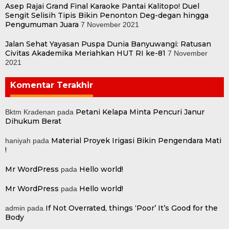
Asep Rajai Grand Final Karaoke Pantai Kalitopo! Duel
Sengit Selisih Tipis Bikin Penonton Deg-degan hingga
Pengumuman Juara
7 November 2021
Jalan Sehat Yayasan Puspa Dunia Banyuwangi: Ratusan
Civitas Akademika Meriahkan HUT RI ke-81
7 November
2021
Komentar Terakhir
Petani Kelapa Minta Pencuri Janur
Bktm Kradenan
pada
Dihukum Berat
Material Proyek Irigasi Bikin Pengendara Mati
haniyah
pada
!
Mr WordPress
Hello world!
pada
Mr WordPress
Hello world!
pada
If Not Overrated, things ‘Poor’ It’s Good for the
admin
pada
Body