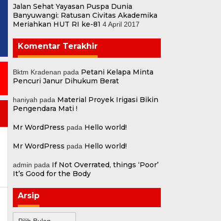
Jalan Sehat Yayasan Puspa Dunia
Banyuwangi: Ratusan Civitas Akademika
Meriahkan HUT RI ke-81
4 April 2017
Komentar Terakhir
Petani Kelapa Minta
Bktm Kradenan
pada
Pencuri Janur Dihukum Berat
Material Proyek Irigasi Bikin
haniyah
pada
Pengendara Mati !
Mr WordPress
Hello world!
pada
Mr WordPress
Hello world!
pada
If Not Overrated, things ‘Poor’
admin
pada
a
It’s Good for the Body
Arsip
Arsip