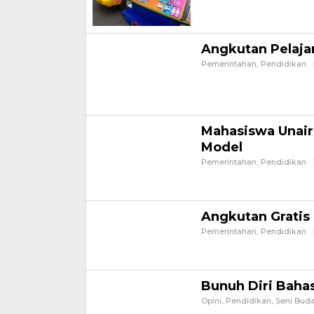
masih sepi peminat. Padaha
Angkutan Pelajar
Pemerintahan
,
Pendidikan
Banyuwangi-DPRD Banyuwang
Pendidikan untuk memaksim
yang dibiayai APBD kabupa
Mahasiswa Unair
Model
Pemerintahan
,
Pendidikan
Banyuwangi-Dinas Pendidi
ada di sekolah SD Negeri M
Angkutan Gratis 
Pemerintahan
,
Pendidikan
Banyuwangi-Pemerintah Kab
pelajar. Fasilitas ini dih
Bunuh Diri Baha
Opini
,
Pendidikan
,
Seni Bud
MENILIK perkembangannya,