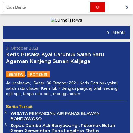
Skip
to
content
Menu
31 Oktober 2021
Keris Pusaka Kyai Carubuk Salah Satu
Ageman Kanjeng Sunan Kalijaga
,
BERITA
POTENSI
Journalnews, Sabtu, 30 Oktober 2021 Keris Carubuk yakni
salah satu dhapur Keris luk 7 dengan panjang bilah sedang,
nglimpo, tanpa odo-odo, menggunakan
Berita Terkait
WISATA PEMANDIAN AIR PANAS BLAWAN
BONDOWOSO
Sopas Domba Asli Banyuwangi, Peternak Butuh
Peran Pemerintah Guna Legalitas Status