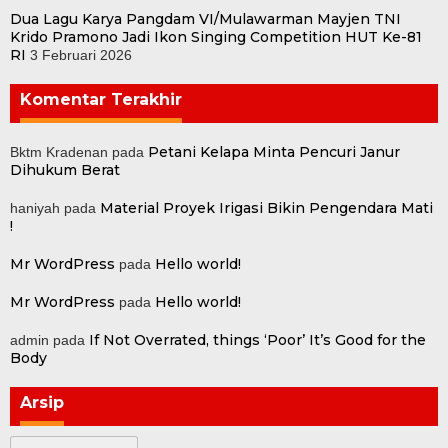
Dua Lagu Karya Pangdam VI/Mulawarman Mayjen TNI
Krido Pramono Jadi Ikon Singing Competition HUT Ke-81
RI
3 Februari 2026
Komentar Terakhir
Petani Kelapa Minta Pencuri Janur
Bktm Kradenan
pada
Dihukum Berat
Material Proyek Irigasi Bikin Pengendara Mati
haniyah
pada
!
Mr WordPress
Hello world!
pada
Mr WordPress
Hello world!
pada
If Not Overrated, things ‘Poor’ It’s Good for the
admin
pada
Body
Arsip
Arsip