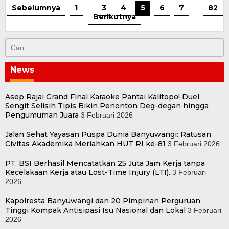
Sebelumnya
1
…
3
4
5
6
7
…
82
Berikutnya
Cari
untuk:
News
Asep Rajai Grand Final Karaoke Pantai Kalitopo! Duel
Sengit Selisih Tipis Bikin Penonton Deg-degan hingga
Pengumuman Juara
3 Februari 2026
Jalan Sehat Yayasan Puspa Dunia Banyuwangi: Ratusan
Civitas Akademika Meriahkan HUT RI ke-81
3 Februari 2026
PT. BSI Berhasil Mencatatkan 25 Juta Jam Kerja tanpa
Kecelakaan Kerja atau Lost-Time Injury (LTI).
3 Februari
2026
Kapolresta Banyuwangi dan 20 Pimpinan Perguruan
Tinggi Kompak Antisipasi Isu Nasional dan Lokal
3 Februari
2026