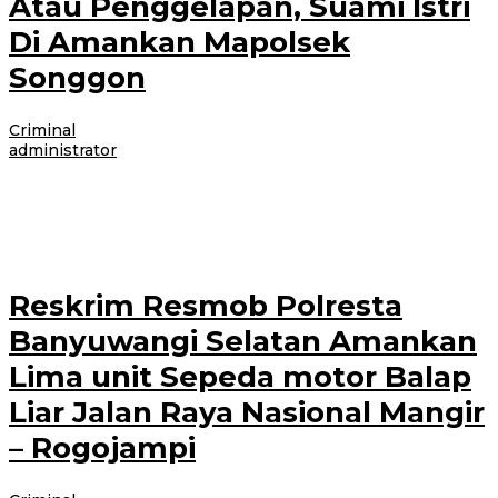
Atau Penggelapan, Suami Istri
Di Amankan Mapolsek
Songgon
Criminal
|
25 Februari 2021
25 Februari 2021
oleh
administrator
BANYUWANGI- Pasangan suami istri di amankan Unit Reskrim Polsek
Songgon, Banyuwangi, yang diduga telah melakukan penipuan atau
penggelapan. Kamis (25/2/2021). Kapolresta Banyuwangi
Reskrim Resmob Polresta
Banyuwangi Selatan Amankan
Lima unit Sepeda motor Balap
Liar Jalan Raya Nasional Mangir
– Rogojampi