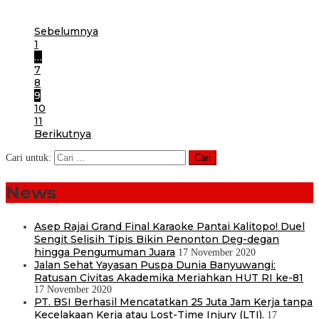
Selasa
Sebelumnya
1
…
7
8
9
10
11
Berikutnya
Cari untuk:
News
Asep Rajai Grand Final Karaoke Pantai Kalitopo! Duel
Sengit Selisih Tipis Bikin Penonton Deg-degan
hingga Pengumuman Juara
17 November 2020
Jalan Sehat Yayasan Puspa Dunia Banyuwangi:
Ratusan Civitas Akademika Meriahkan HUT RI ke-81
17 November 2020
PT. BSI Berhasil Mencatatkan 25 Juta Jam Kerja tanpa
Kecelakaan Kerja atau Lost-Time Injury (LTI).
17