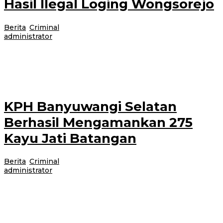
Hasil Ilegal Loging Wongsorejo
Berita
,
Criminal
|
6 Maret 2021
6 Maret 2021
oleh
administrator
BANYUWANGI- Unit Reskrim Polsek Wongsorejo Banyuwangi telah
mengamankan Kayu Jati hasil illegal Loging di tempat kejadian perkara
(TKP) Tapi pelaku hasil penjarahan
KPH Banyuwangi Selatan
Berhasil Mengamankan 275
Kayu Jati Batangan
Berita
,
Criminal
|
4 Maret 2021
4 Maret 2021
oleh
administrator
BANYUWANGI – Patroli Gabungan KPH Banyuwangi selatan bersama
unit Resmob Polresta Banyuwangi selatan, Rabu malam (3/3/2021) telah
berhasil mengamankan satu truk muatan