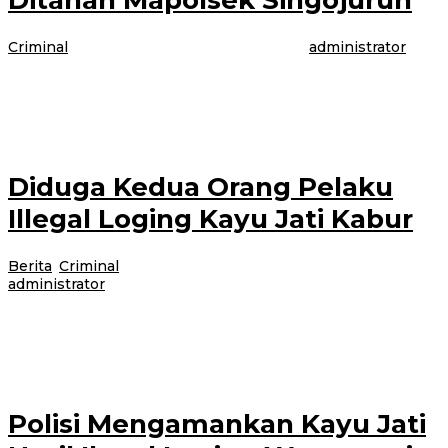
Ditahan Mapolsek Singojuruh
Criminal
|
18 Maret 2021
18 Maret 2021
oleh
administrator
BANYUWANGI – Unit Reskrim Polsek Singojuruh, Kabupaten
Banyuwangi, berhasil mengungkap kasus pencurian di dalam masjid Jamik
Baitul Rohman Dusun Krajan RT 03
Diduga Kedua Orang Pelaku
Illegal Loging Kayu Jati Kabur
Berita
,
Criminal
|
6 Maret 2021
6 Maret 2021
oleh
administrator
BANYUWANGI- Diduga Dua orang melakukan illegal Loging kayu jati
masih di lakukan Lidik oleh petugas kepulisian Polsek Wongsorejo,
Kabupaten Banyuwangi, Sabtu (6/3/2021).
Polisi Mengamankan Kayu Jati