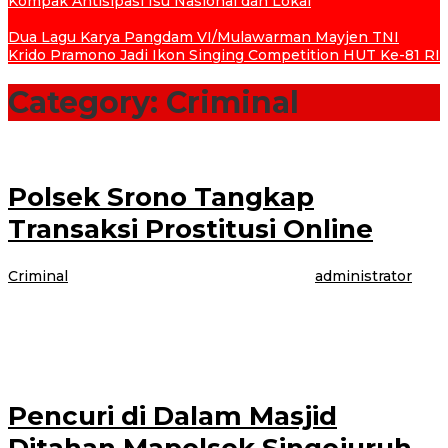
Kompak Antisipasi Isu Nasional dan Lokal
Dua Lagu Karya Pangdam VI/Mulawarman Mayjen TNI
Krido Pramono Jadi Ikon Singing Competition HUT Ke-81 RI
Category:
Criminal
Polsek Srono Tangkap
Transaksi Prostitusi Online
Criminal
|
24 Maret 2021
24 Maret 2021
oleh
administrator
BANYUWANGI – Tersangka transaksi protitusi on line, Putri Dusun
Krajan, Desa Kabat, Kecamatan Kabat Kabupaten Banyuwangi diamankan
unit Reskrim Polsek Srono, Banyuwangi.
Pencuri di Dalam Masjid