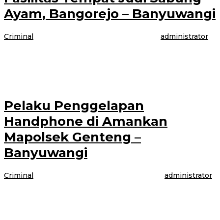
Ayam, Bangorejo – Banyuwangi
Criminal
|
1 Februari 2021
1 Februari 2021
oleh
administrator
BANYUWANGI- Marak Arena judi sabung ayam yang berada dihutan
perhutani petak 52, BKPH, Karetan RPH Gaul, KPH Banyuwangi
digerebek polisi, Senin (1/2/2021).
Pelaku Penggelapan
Handphone di Amankan
Mapolsek Genteng –
Banyuwangi
Criminal
|
30 Januari 2021
30 Januari 2021
oleh
administrator
BANYUWANGI- Lantaran melakukan penggelapan handphone, Warga
Dusun Krajan 02 RW 05 M.Agile Al Majid (25) Desa/ Kecamatan
Pesanggaran, Kabupaten Banyuwangi di amankan