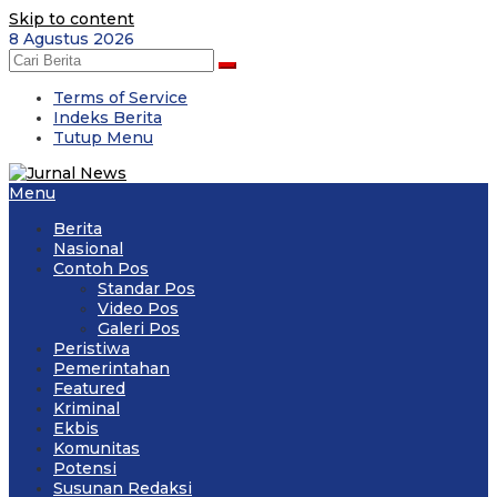
Skip to content
8 Agustus 2026
Terms of Service
Indeks Berita
Tutup Menu
Menu
Berita
Nasional
Contoh Pos
Standar Pos
Video Pos
Galeri Pos
Peristiwa
Pemerintahan
Featured
Kriminal
Ekbis
Komunitas
Potensi
Susunan Redaksi