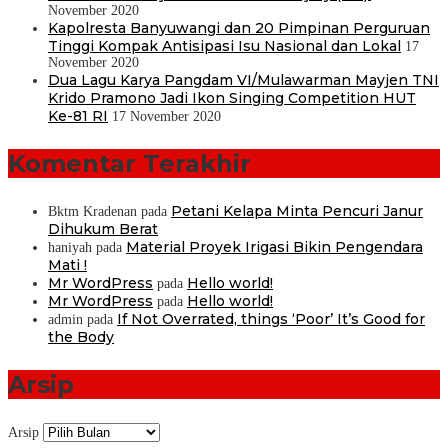
November 2020
Kapolresta Banyuwangi dan 20 Pimpinan Perguruan
Tinggi Kompak Antisipasi Isu Nasional dan Lokal
17
November 2020
Dua Lagu Karya Pangdam VI/Mulawarman Mayjen TNI
Krido Pramono Jadi Ikon Singing Competition HUT
Ke-81 RI
17 November 2020
Komentar Terakhir
Petani Kelapa Minta Pencuri Janur
Bktm Kradenan
pada
Dihukum Berat
Material Proyek Irigasi Bikin Pengendara
haniyah
pada
Mati !
Mr WordPress
Hello world!
pada
Mr WordPress
Hello world!
pada
If Not Overrated, things ‘Poor’ It’s Good for
admin
pada
the Body
Arsip
Arsip