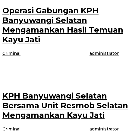
Operasi Gabungan KPH
Banyuwangi Selatan
Mengamankan Hasil Temuan
Kayu Jati
Criminal
|
4 Maret 2021
4 Maret 2021
oleh
administrator
BANYUWANGI-Hasil operasi gabungan diluar kawasan hutan perhutani di
dusun Ringintelu Desa Ringintelu Kecamatan Bangorejo Kabupaten
Banyuwangi, Nemukan kayu jati dan kayu mahoni,
KPH Banyuwangi Selatan
Bersama Unit Resmob Selatan
Mengamankan Kayu Jati
Criminal
|
4 Maret 2021
4 Maret 2021
oleh
administrator