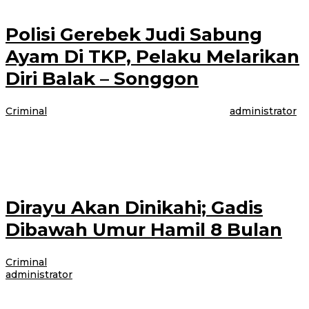
Polisi Gerebek Judi Sabung
Ayam Di TKP, Pelaku Melarikan
Diri Balak – Songgon
Criminal
|
28 Januari 2021
28 Januari 2021
oleh
administrator
BANYUWANGI -Sangat Meresahkan Masyarakat Tiem Gabungan petugas
Kepolisian Turun Gunung Melakukan penggerebekan Judi Sabung ayam di
Dusun Wonorejo Desa Balak, Kecamatan Songgon
Dirayu Akan Dinikahi; Gadis
Dibawah Umur Hamil 8 Bulan
Criminal
|
17 November 2020
17 November 2020
oleh
administrator
BANYUWANGI – Gadis Desa Bunga harus menahan malu karena hamil 8
bulan tanpa swami. Lantaran dijanjikan dinikahi oleh tersangka RA (22).