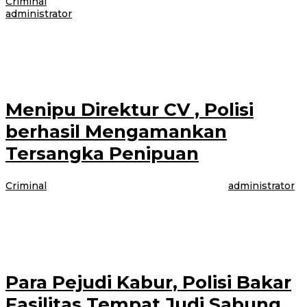
Criminal
|
10 Februari 2021
10 Februari 2021
oleh
administrator
BANYUWANGI- Satuan unit Reskrim Resmob Polresta Banyuwangi
selatan, bubarkan Balap liar sepeda motor di jalan raya nasional Mangir,
kecamatan Rogojampi, Banyuwangi malam
Menipu Direktur CV , Polisi
berhasil Mengamankan
Tersangka Penipuan
Criminal
|
9 Februari 2021
9 Februari 2021
oleh
administrator
BANYUWANGI -YL( 47) warga Dusun Krajan RT 02 RW 01 Desa
Sembulung Kecamatan Cluring kabupaten Banyuwangi, harus berurusan
dengan polisi. Sebab, ia
Para Pejudi Kabur, Polisi Bakar
Fasilitas Tempat Judi Sabung