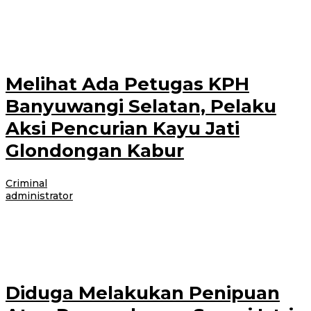
BANYUWANGI – Patroli Gabungan KPH Banyuwangi selatan bersama
Yunit Resmob polresta Banyuwangi selatan, Rabu Malam Kamis (4/3/2021)
telah berhasil mengamankan satu truk
Melihat Ada Petugas KPH
Banyuwangi Selatan, Pelaku
Aksi Pencurian Kayu Jati
Glondongan Kabur
Criminal
|
28 Februari 2021
28 Februari 2021
oleh
administrator
BANYUWANGI- Aksi Pencurian kayu jati Glondongan digagalkan oleh
petugas Gabungan KPH Banyuwangi selatan, di wilayah Desa Sumberasri,
Kecamatan Purwoharjo, Banyuwangi, Sabtu (27/2/2021).
Diduga Melakukan Penipuan