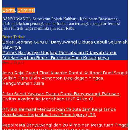
Berita
Criminal
,
BANYUWANGI- Satreskrim Polsek Kalibaru, Kabupaten Banyuwangi,
telah melakukan penangkapan terhadap satu tersangka pengedar fermasi
jenis Pil trek tanpa memiliki ijin edar, Rabu,
Berita Terkait
Bejat! Seorang Guru Di Banyuwangi Diduga Cabuli Sejumlah
Siswinya
Polsek Bangorejo Ungkap Pencabulan Dibawah Umur
Setelah Korban Berani Bercerita Pada Keluarganya
Berita Utama
Asep Rajai Grand Final Karaoke Pantai Kalitopo! Duel Sengit
Selisih Tipis Bikin Penonton Deg-degan hingga
Pengumuman Juara
Jalan Sehat Yayasan Puspa Dunia Banyuwangi: Ratusan
Civitas Akademika Meriahkan HUT RI ke-81
PT. BSI Berhasil Mencatatkan 25 Juta Jam Kerja tanpa
Kecelakaan Kerja atau Lost-Time Injury (LTI).
Kapolresta Banyuwangi dan 20 Pimpinan Perguruan Tinggi