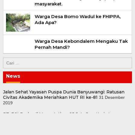
masyarakat.
Warga Desa Bomo Wadul ke FHIPPA,
Ada Apa?
Warga Desa Kebondalem Mengaku Tak
Pernah Mandi?
Cari
untuk:
News
Jalan Sehat Yayasan Puspa Dunia Banyuwangi: Ratusan
Civitas Akademika Meriahkan HUT RI ke-81
31 Desember
2019
PT. BSI Berhasil Mencatatkan 25 Juta Jam Kerja tanpa
Kecelakaan Kerja atau Lost-Time Injury (LTI).
31 Desember
2019