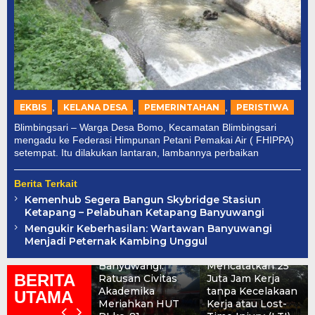
,
,
,
EKBIS
KELANA DESA
PEMERINTAHAN
PERISTIWA
Blimbingsari – Warga Desa Bomo, Kecamatan Blimbingsari
mengadu ke Federasi Himpunan Petani Pemakai Air ( FHIPPA)
setempat. Itu dilakukan lantaran, lambannya perbaikan
Berita Terkait
Kemenhub Segera Bangun Skybridge Stasiun
Ketapang – Pelabuhan Ketapang Banyuwangi
Jalan Sehat
Mengukir Keberhasilan: Wartawan Banyuwangi
Yayasan Puspa
Menjadi Peternak Kambing Unggul
Dunia
PT. BSI Berhasil
Banyuwangi:
Mencatatkan 25
BERITA
Ratusan Civitas
Juta Jam Kerja
Akademika
tanpa Kecelakaan
UTAMA
Meriahkan HUT
Kerja atau Lost-