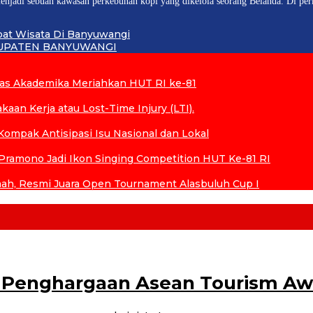
enjadi sebuah kawasan perkebunan kopi yang dikelola seorang Belanda. Di per
pat Wisata Di Banyuwangi
BUPATEN BANYUWANGI
tas Akademika Meriahkan HUT RI ke-81
aan Kerja atau Lost-Time Injury (LTI).
ompak Antisipasi Isu Nasional dan Lokal
ramono Jadi Ikon Singing Competition HUT Ke-81 RI
h, Resmi Juara Open Tournament Alasbuluh Cup I
 Penghargaan Asean Tourism Aw