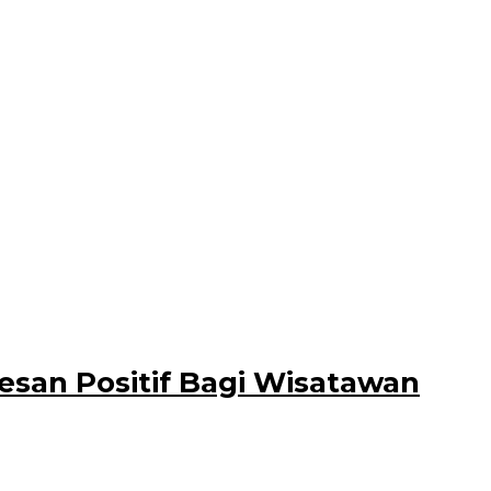
diri jadi
destinasi wisata. Ipuk
Kesan Positif Bagi Wisatawan
un Baru (Nataru) 2025, di