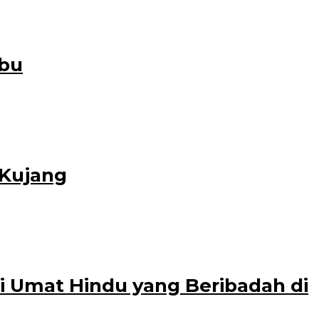
Jalan Bangka Kampung
mbu
 setelah dirangkai
 Kujang
Kabupaten Bogor, Selasa
i Umat Hindu yang Beribadah di