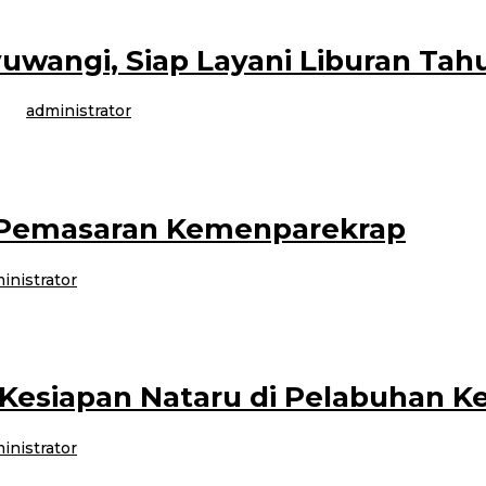
uwangi, Siap Layani Liburan Tah
leh
administrator
an pilihan wisatawan untuk libur Natal.dan Tahun Baru (Nataru). Menghadapi 
 Pemasaran Kemenparekrap
inistrator
enyelimuti Warung Kopi Lerek Gombengsari (LEGO), Dwi Marhen Yono, S.STP
Kesiapan Nataru di Pelabuhan 
inistrator
uspa meninjau kesiapan sejumlah fasilitas transportasi publik di Banyuwangi