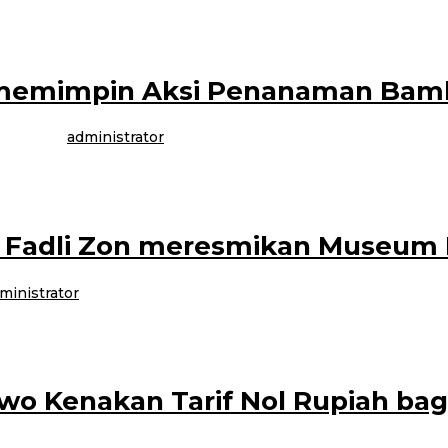
ah,Arabian street food kembali digelar 2 hari Sabtu-Minggu,(30/11-01/12) di 
n memimpin Aksi Penanaman Ba
2024
oleh
administrator
 setiap tanggal 26 Nopember, maka dilakukan juga penanaman 100 pohon bambu
 Fadli Zon meresmikan Museum
ministrator
 Museum Kujang di kawasan Kampoeng Budaya Sunda Paseban, Megamendung 
wo Kenakan Tarif Nol Rupiah bag