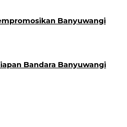
Mempromosikan Banyuwangi
erah Bangga Buatan Indonesia (ABBI) 2024.
esiapan Bandara Banyuwangi
 Baru. Untuk itu, Wakil