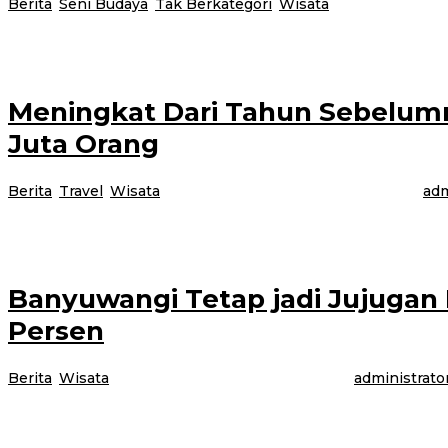
Berita
,
Seni Budaya
,
Tak Berkategori
,
Wisata
|
23 Januari 2025
Banyuwangi, Jurnalnews.com – Desa Wisata Adat Osing Kemiren, Kecamatan
Meningkat Dari Tahun Sebelum
Juta Orang
Berita
,
Travel
,
Wisata
|
13 Januari 2025
13 Januari 2025
oleh
adm
Banyuwangi , Jurnalnews.com– Kabupaten Banyuwangi masih menjadi jujugan f
Banyuwangi Tetap jadi Jujugan 
Persen
Berita
,
Wisata
|
1 Januari 2025
1 Januari 2025
oleh
administrato
BANYUWANGI, JURNALNEWS.COM – Kabupaten Banyuwangi tetap menjadi salah