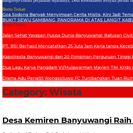
Bangorejo-Dalam perjalanan sejarahnya, Desa Kebondalem ternyata pernah m
Berita Terkait
Goa Sodong Banyak Menyimpan Cerita Mistis, Kini Jadi Tem
BUKIT SEWU SAMBANG, PANORAMA DI ATAS LANGIT KA
Berita Utama
Jalan Sehat Yayasan Puspa Dunia Banyuwangi: Ratusan Civi
PT. BSI Berhasil Mencatatkan 25 Juta Jam Kerja tanpa Kecelak
Kapolresta Banyuwangi dan 20 Pimpinan Perguruan Tinggi K
Dua Lagu Karya Pangdam VI/Mulawarman Mayjen TNI Krido P
Drama Adu Penalti! Wongsotuwo FC Tumbangkan Tuan Ruma
Category:
Wisata
Desa Kemiren Banyuwangi Raih