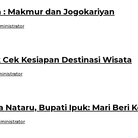
ya : Makmur dan Jogokariyan
ministrator
asjid ke masjid. Masjid Jogokariyan yang sudah kesohor mempunyai rasa tersen
k Cek Kesiapan Destinasi Wisata
inistrator
025, Bupati Banyuwangi Ipuk Fiestiandani melakukan pengecekan ke sejumlah 
Nataru, Bupati Ipuk: Mari Beri 
ministrator
ukan Operasi Lilin Semeru 2024 dalam rangka pengamanan Natal dan Tah