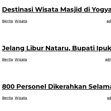
Destinasi Wisata Masjid di Yog
Berita
,
Wisata
|
28 Desember 2024
28 Desember 2024
oleh
ad
Yogyakarta, Jurnalnews.com – Ke Yogya isi liburan dengan berkunjung dari m
Jelang Libur Nataru, Bupati Ipu
Berita
,
Wisata
|
21 Desember 2024
21 Desember 2024
oleh
adm
Banyuwangi, Jurnalnews.com – Menjelang libur Natal 2024 dan Tahun Baru 2
800 Personel Dikerahkan Selama 
Berita
,
Wisata
|
20 Desember 2024
20 Desember 2024
oleh
ad
BANYUWANGI, JURBALNEWS.COM – Polresta Banyuwangi menggelar Apel Pas