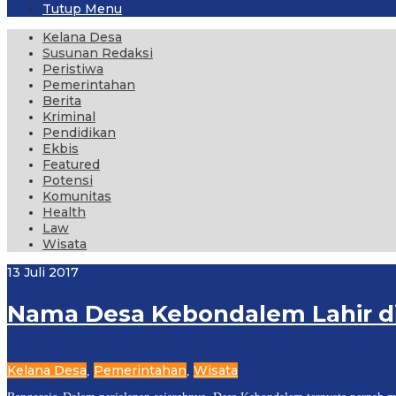
Tutup Menu
Kelana Desa
Susunan Redaksi
Peristiwa
Pemerintahan
Berita
Kriminal
Pendidikan
Ekbis
Featured
Potensi
Komunitas
Health
Law
Wisata
13 Juli 2017
Nama Desa Kebondalem Lahir d
Kelana Desa
Pemerintahan
Wisata
,
,