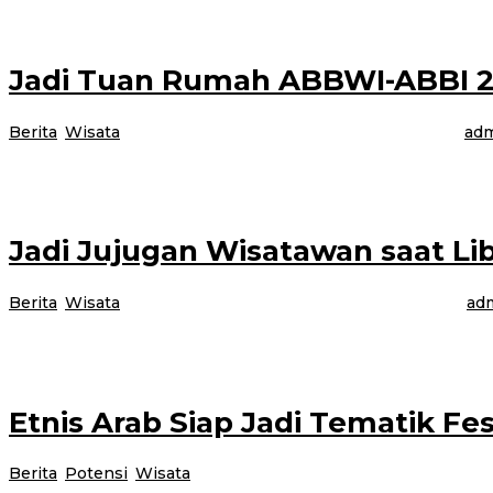
Jadi Tuan Rumah ABBWI-ABBI 
Berita
,
Wisata
|
15 Desember 2024
15 Desember 2024
oleh
adm
Banyuwangi, Jurnalnews.com – Kabupaten Banyuwangi menjadi tuan rumah 
Jadi Jujugan Wisatawan saat L
Berita
,
Wisata
|
14 Desember 2024
14 Desember 2024
oleh
adm
BANYUWANGI, JURNALNEWS.COM – Kabupaten Banyuwangi diprediksi menjadi
Etnis Arab Siap Jadi Tematik Fe
Berita
,
Potensi
,
Wisata
|
1 Desember 2024
1 Desember 2024
o