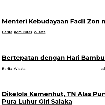
Banyueangi, Jurnalnews.com – Setelah 2 pekan lalu dibuka Plt Bupati Sugir
Menteri Kebudayaan Fadli Zo
Berita
,
Komunitas
,
Wisata
|
27 November 2024
27 November 
Bogor, Jurnalnews.com – Bertepatan dengan hari bambu nasional diperingati
Bertepatan dengan Hari Bambu
Berita
,
Wisata
|
27 November 2024
27 November 2024
oleh
ad
Bogor, Jurnalnews.com – Fadli Zon meresmikan dan membuka untuk umum
Dikelola Kemenhut, TN Alas Pur
Pura Luhur Giri Salaka