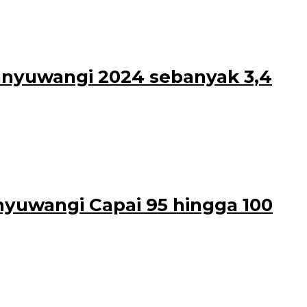
Kali ini, desa mayoritas penduduknya suku
nyuwangi 2024 sebanyak 3,4
panjang tahun 2024 terjadi peningkatan
nyuwangi Capai 95 hingga 100
4. Ini terlihat