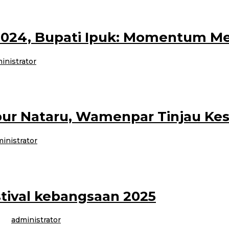
2024, Bupati Ipuk: Momentum 
inistrator
penyelenggaraan Anugerah Bangga Berwisata di Indonesia (ABBWI) dan Anug
ibur Nataru, Wamenpar Tinjau K
inistrator
 daerah salah satu jujugan wisatawan selama masa libur Natal dan Tahun
stival kebangsaan 2025
leh
administrator