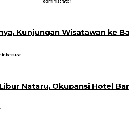
23 Januari 2025
oleh
administrator
 Glagah, Kabupaten Banyuwangi kembali menorehkan prestasi membanggakan. 
nya, Kunjungan Wisatawan ke Ba
inistrator
avorit bagi wisatawan nusantara dan mancanegara untuk berlibur. Tercatat se
Libur Nataru, Okupansi Hotel Ba
r
 satu tujuan wisata selama masa libur Natal dan Tahun Baru (Nataru) 202