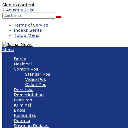
Skip to content
7 Agustus 2026
Terms of Service
Indeks Berita
Tutup Menu
Menu
Berita
Nasional
Contoh Pos
Standar Pos
Video Pos
Galeri Pos
Peristiwa
Pemerintahan
Featured
Kriminal
Ekbis
Komunitas
Potensi
Susunan Redaksi