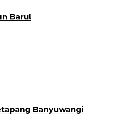
un Baru!
itu, maskapai nasional Batik
, M.Si., Direktur Pemasaran Pariwisata
Ketapang Banyuwangi
 jelang libur natal