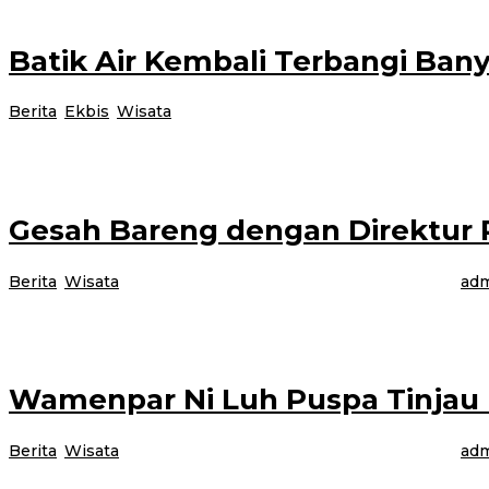
Batik Air Kembali Terbangi Bany
Berita
,
Ekbis
,
Wisata
|
16 Desember 2024
16 Desember 2024
o
Banyuwangi, Jurnalnews.com – Kabupaten Banyuwangi menjadi salah satu tuju
Gesah Bareng dengan Direktur
Berita
,
Wisata
|
15 Desember 2024
15 Desember 2024
oleh
adm
Banyuwangi, Jurnalnews.com – Suasana hangat Sabtu malam (14/12/2024) m
Wamenpar Ni Luh Puspa Tinjau 
Berita
,
Wisata
|
15 Desember 2024
15 Desember 2024
oleh
adm
Banyuwangi, Jurnalnews.com – Wakil Menteri Pariwisata (Wamenpar) Ni Luh P