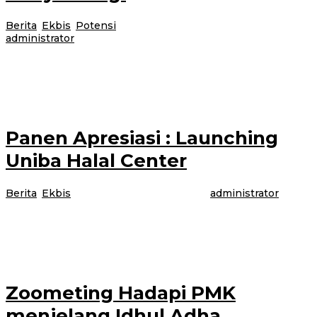
Berita
,
Ekbis
,
Potensi
|
12 Juli 2022
12 Juli 2022
oleh
administrator
Usai ketamuan DJ Photografer asal Korea yang mengabadikan panorama
Geopark Ijen, Homestay Nurbani yang terletak di Jalan Mendut XIII/3-A
ketamuan youtuber Hadi
Panen Apresiasi : Launching
Uniba Halal Center
Berita
,
Ekbis
|
6 Juli 2022
6 Juli 2022
oleh
administrator
Universitas PGRI Banyuwangi menggelar dua kegiatan yaitu Launching
Uniba Halal Center dan sosialisasi sistem jaminan produk halal. Acara
dilaksanakan di Auditorim A5,
Zoometing Hadapi PMK
menjelang Idhul Adha