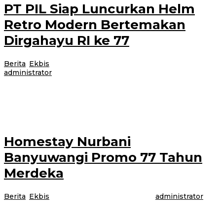
PT PIL Siap Luncurkan Helm
Retro Modern Bertemakan
Dirgahayu RI ke 77
Berita
,
Ekbis
|
4 Agustus 2022
4 Agustus 2022
oleh
administrator
BANDUNG – Dalam momen peringatan Hari Kemerdekaan Republik
Indonesia ke-77 tahun 2022, PT Pindad International Logistic (PT PIL)
akan meluncurkan salah satu
Homestay Nurbani
Banyuwangi Promo 77 Tahun
Merdeka
Berita
,
Ekbis
|
29 Juli 2022
29 Juli 2022
oleh
administrator
Menyambut 77 Tahun Indonesia Merdeka, Homestay Nurbani Banyuwangi
tawarkan paket promo dengan harga kamar spesial yakni 117 ribu, 145 ribu