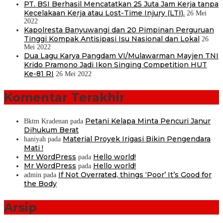
PT. BSI Berhasil Mencatatkan 25 Juta Jam Kerja tanpa
Kecelakaan Kerja atau Lost-Time Injury (LTI).
26 Mei
2022
Kapolresta Banyuwangi dan 20 Pimpinan Perguruan
Tinggi Kompak Antisipasi Isu Nasional dan Lokal
26
Mei 2022
Dua Lagu Karya Pangdam VI/Mulawarman Mayjen TNI
Krido Pramono Jadi Ikon Singing Competition HUT
Ke-81 RI
26 Mei 2022
Komentar Terakhir
Petani Kelapa Minta Pencuri Janur
Bktm Kradenan
pada
Dihukum Berat
Material Proyek Irigasi Bikin Pengendara
haniyah
pada
Mati !
Mr WordPress
Hello world!
pada
Mr WordPress
Hello world!
pada
If Not Overrated, things ‘Poor’ It’s Good for
admin
pada
the Body
Arsip