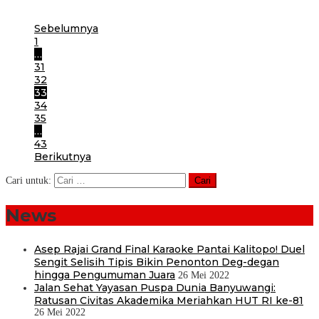
minyak goreng (migor) di sejumlah pasar.
Sebelumnya
1
…
31
32
33
34
35
…
43
Berikutnya
Cari untuk:
News
Asep Rajai Grand Final Karaoke Pantai Kalitopo! Duel
Sengit Selisih Tipis Bikin Penonton Deg-degan
hingga Pengumuman Juara
26 Mei 2022
Jalan Sehat Yayasan Puspa Dunia Banyuwangi:
Ratusan Civitas Akademika Meriahkan HUT RI ke-81
26 Mei 2022