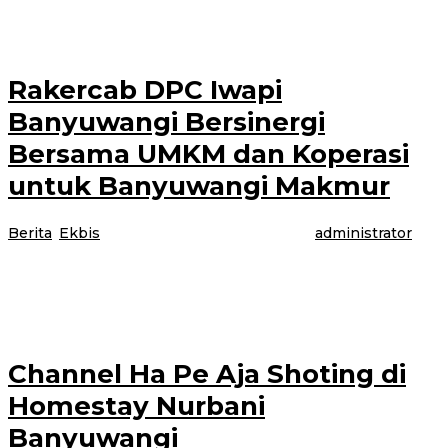
dan 177
Rakercab DPC Iwapi
Banyuwangi Bersinergi
Bersama UMKM dan Koperasi
untuk Banyuwangi Makmur
Berita
,
Ekbis
|
22 Juli 2022
22 Juli 2022
oleh
administrator
DPC Iwapi Kabupaten Banyuwangi menggelar Rapat Kerja Cabang
(Rakercab) Ke IV, yang berlangsung di Hotel Selamet, pada Jum’at
(22/07/22). Ketua DPC IWAPI
Channel Ha Pe Aja Shoting di
Homestay Nurbani
Banyuwangi