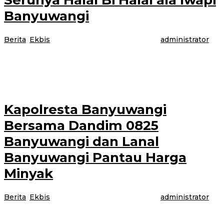
Banyuwangi
Berita
,
Ekbis
|
26 Mei 2022
26 Mei 2022
oleh
administrator
Hari ini, Kamis 26 Mei 2022 Ikatan Wanita Penguasa Indonesia (IWAPI)
Kabupaten Banyuwangi mengadakan pertemuan rutin sekaligus Halal bi
Halal bertempat di
Kapolresta Banyuwangi
Bersama Dandim 0825
Banyuwangi dan Lanal
Banyuwangi Pantau Harga
Minyak
Berita
,
Ekbis
|
26 Mei 2022
26 Mei 2022
oleh
administrator
BANYUWANGI – Polresta Banyuwangi bekerjasama dengan Kodim 0825
Banyuwangi dan Lanal Banyuwangi untuk bersama-sama memantau harga