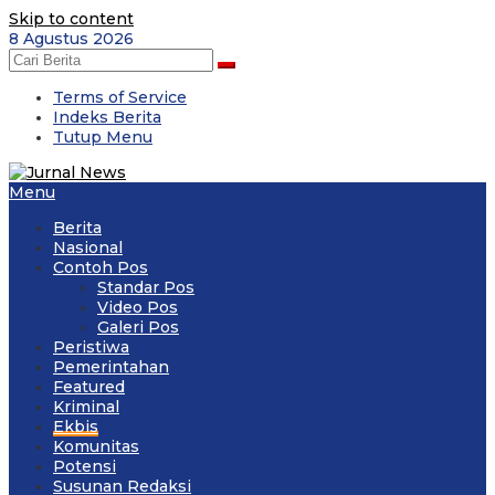
Skip to content
8 Agustus 2026
Terms of Service
Indeks Berita
Tutup Menu
Menu
Berita
Nasional
Contoh Pos
Standar Pos
Video Pos
Galeri Pos
Peristiwa
Pemerintahan
Featured
Kriminal
Ekbis
Komunitas
Potensi
Susunan Redaksi