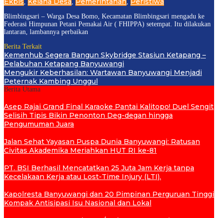
Ekbis
Kelana Desa
Pemerintahan
Peristiwa
,
,
,
Blimbingsari – Warga Desa Bomo, Kecamatan Blimbingsari mengadu ke
Federasi Himpunan Petani Pemakai Air ( FHIPPA) setempat. Itu dilakukan
lantaran, lambannya perbaikan
Berita Terkait
Kemenhub Segera Bangun Skybridge Stasiun Ketapang –
Pelabuhan Ketapang Banyuwangi
Mengukir Keberhasilan: Wartawan Banyuwangi Menjadi
Peternak Kambing Unggul
Berita Utama
Asep Rajai Grand Final Karaoke Pantai Kalitopo! Duel Sengit
Selisih Tipis Bikin Penonton Deg-degan hingga
Pengumuman Juara
Jalan Sehat Yayasan Puspa Dunia Banyuwangi: Ratusan
Civitas Akademika Meriahkan HUT RI ke-81
PT. BSI Berhasil Mencatatkan 25 Juta Jam Kerja tanpa
Kecelakaan Kerja atau Lost-Time Injury (LTI).
Kapolresta Banyuwangi dan 20 Pimpinan Perguruan Tinggi
Kompak Antisipasi Isu Nasional dan Lokal