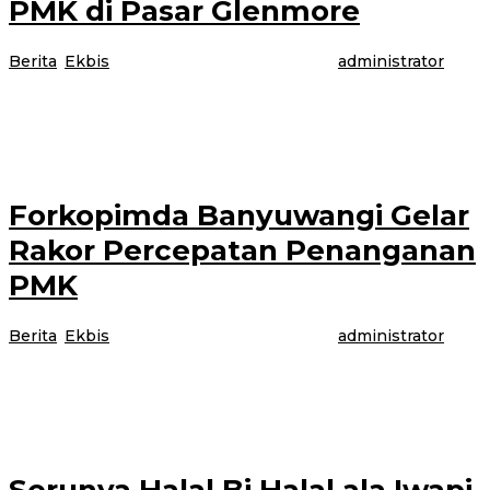
PMK di Pasar Glenmore
Berita
,
Ekbis
|
3 Juni 2022
3 Juni 2022
oleh
administrator
BANYUWANGI- Kapolsek Glenmore Polresta Banyuwangi AKP Satrio
Wibowo dan Bhabinkamtibmas Desa Sepanjang Kecamatan Glenmore.
Aipda Ngadiyanto, beserta anggota Polsek Glenmore, anggota Koramil
Forkopimda Banyuwangi Gelar
Rakor Percepatan Penanganan
PMK
Berita
,
Ekbis
|
2 Juni 2022
2 Juni 2022
oleh
administrator
BANYUWANGI – Menjelang hari Raya Idul Adha, Forum Komunikasi
Pimpinan Daerah (Forkopimda) Banyuwangi menggelar rapat koordinasi
(rakor) terkait percepatan penanganan penyakit mulut
Serunya Halal Bi Halal ala Iwapi