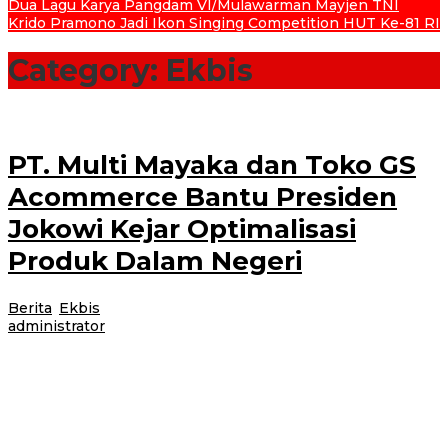
Dua Lagu Karya Pangdam VI/Mulawarman Mayjen TNI
Krido Pramono Jadi Ikon Singing Competition HUT Ke-81 RI
Category:
Ekbis
PT. Multi Mayaka dan Toko GS
Acommerce Bantu Presiden
Jokowi Kejar Optimalisasi
Produk Dalam Negeri
Berita
,
Ekbis
|
26 Agustus 2022
26 Agustus 2022
oleh
administrator
Jakarta – PT. Multi Mayaka (Multi Group) dengan semangat kemerdekaan
mendukung Presiden Joko Widodo untuk optimalisasi konten lokal, merek
dalam negeri, atau