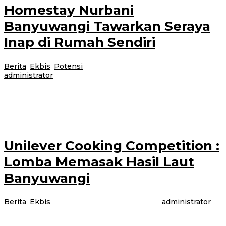
Homestay Nurbani
Banyuwangi Tawarkan Seraya
Inap di Rumah Sendiri
Berita
,
Ekbis
,
Potensi
|
28 Juni 2022
28 Juni 2022
oleh
administrator
Perkembangan pesat dunia pariwisata menggeliatkan jumlah wisatawan ke
kota ujung timur jawa yang mendapat julukan sun rise of java. Di samping
tumbuh
Unilever Cooking Competition :
Lomba Memasak Hasil Laut
Banyuwangi
Berita
,
Ekbis
|
18 Juni 2022
18 Juni 2022
oleh
administrator
Makanan sebagai sumber gizi tubuh manusia tidak hanya berfungsi sebagai
pengganjal perut. Setiap bahan makanan memiliki bahan kandungan vitamin