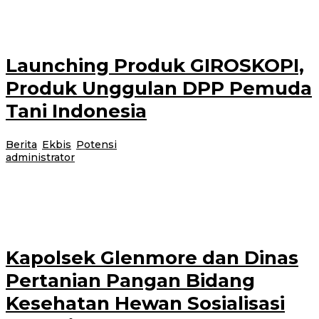
dan gizi yang
Launching Produk GIROSKOPI,
Produk Unggulan DPP Pemuda
Tani Indonesia
Berita
,
Ekbis
,
Potensi
|
12 Juni 2022
12 Juni 2022
oleh
administrator
Launching brand produk GIROSKOPI, DPP Pemuda Tani Indonesia 2021-
2026 berupaya memenuhi ketersediaan bahan pokok pangan yang di
butuhkan masyarakat, dengan harga yang
Kapolsek Glenmore dan Dinas
Pertanian Pangan Bidang
Kesehatan Hewan Sosialisasi