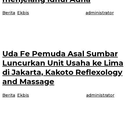
Berita
,
Ekbis
|
5 Juli 2022
5 Juli 2022
oleh
administrator
Penyakit Mulut dan Kaki (PMK) pada hewan ternak terutama sapi
mendapatkan penanganan khusus di Kabupaten Banyuwangi, terutama
menjelang Penyembelihan Hewan Kurban pada
Uda Fe Pemuda Asal Sumbar
Luncurkan Unit Usaha ke Lima
di Jakarta, Kakoto Reflexology
and Massage
Berita
,
Ekbis
|
4 Juli 2022
4 Juli 2022
oleh
administrator
Jakarta – Kesuksesan sejak usia muda adalah impian bagi setiap orang.
Begitu juga bagi para warga perantau. Fedri Ramadhani, SST, M.Par.,
pemuda